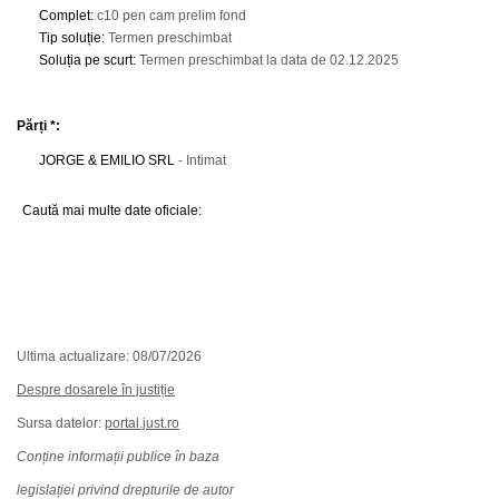
Complet
:
c10 pen cam prelim fond
Tip soluție
:
Termen preschimbat
Soluția pe scurt
:
Termen preschimbat la data de 02.12.2025
Părți *:
JORGE & EMILIO SRL
- Intimat
Caută mai multe date oficiale:
Ultima actualizare: 08/07/2026
Despre dosarele în justiție
Sursa datelor:
portal.just.ro
Conține informații publice în baza
legislației privind drepturile de autor