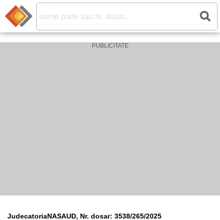
JudecatoriaNASAUD, Nr. dosar: 3538/265/2025