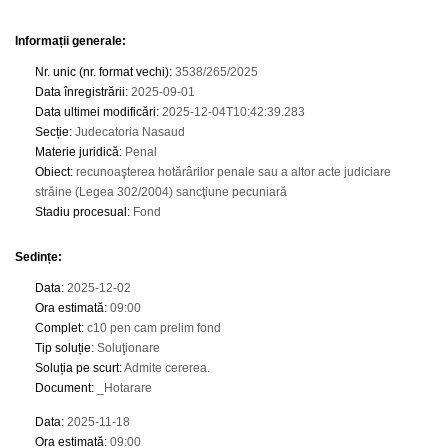
Informații generale:
Nr. unic (nr. format vechi)
:
3538/265/2025
Data înregistrării
:
2025-09-01
Data ultimei modificări
:
2025-12-04T10:42:39.283
Secție
:
Judecatoria Nasaud
Materie juridică
:
Penal
Obiect
:
recunoaşterea hotărârilor penale sau a altor acte judiciare
străine (Legea 302/2004) sancţiune pecuniară
Stadiu procesual
:
Fond
Sedințe
:
Data
:
2025-12-02
Ora estimată
:
09:00
Complet
:
c10 pen cam prelim fond
Tip soluție
:
Soluţionare
Soluția pe scurt
:
Admite cererea.
Document
:
_Hotarare
Data
:
2025-11-18
Ora estimată
:
09:00