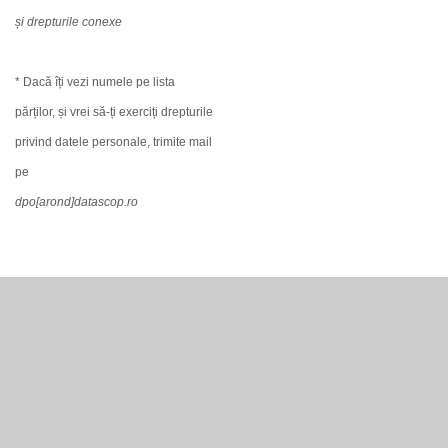
și drepturile conexe
* Dacă îți vezi numele pe lista
părților, și vrei să-ți exerciți drepturile
privind datele personale, trimite mail
pe
dpo[arond]datascop.ro