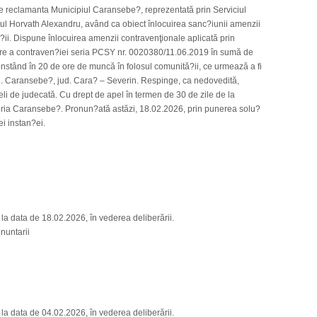
e reclamanta Municipiul Caransebe?, reprezentată prin Serviciul
atul Horvath Alexandru, având ca obiect înlocuirea sanc?iunii amenzii
?ii. Dispune înlocuirea amenzii contravenţionale aplicată prin
are a contraven?iei seria PCSY nr. 0020380/11.06.2019 în sumă de
nstând în 20 de ore de muncă în folosul comunită?ii, ce urmează a fi
un. Caransebe?, jud. Cara? – Severin. Respinge, ca nedovedită,
li de judecată. Cu drept de apel în termen de 30 de zile de la
ria Caransebe?. Pronun?ată astăzi, 18.02.2026, prin punerea solu?
ei instan?ei.
a data de 18.02.2026, în vederea deliberării.
nuntarii
a data de 04.02.2026, în vederea deliberării.