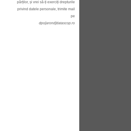
părților, și vrei să-ți exerciți drepturile
privind datele personale, trimite mail
pe
dpo[arond]datascop.ro