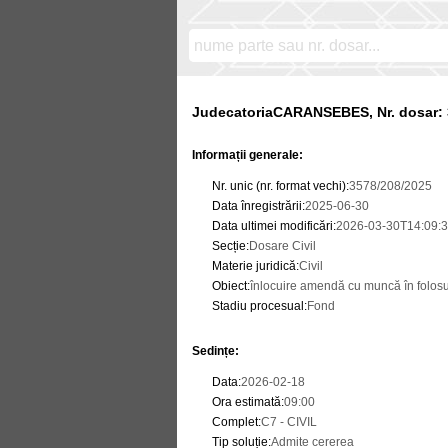
JudecatoriaCARANSEBES, Nr. dosar: 
Informații generale:
Nr. unic (nr. format vechi)
:
3578/208/2025
Data înregistrării
:
2025-06-30
Data ultimei modificări
:
2026-03-30T14:09:3
Secție
:
Dosare Civil
Materie juridică
:
Civil
Obiect
:
înlocuire amendă cu muncă în folosu
Stadiu procesual
:
Fond
Sedințe
:
Data
:
2026-02-18
Ora estimată
:
09:00
Complet
:
C7 - CIVIL
Tip soluție
:
Admite cererea