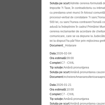
Soluția pe scurt
:
Admite cererea formulată d
Impozite ?i Taxe, în contradictoriu cu intim
cu prestarea unei munci în folosul comunită
procesul-verbal de constatare ?i sanc?ion
500 lei, cu sanc?iunea contraven?ională co
adusă la îndeplinire în cadrul Primăriei M
cererea reclamantei de acordare de cheltuie
comunicare, care se va depune la Judecăto
iei la dispozi?ia păr?ilor prin mijlocirea gref
Document
:
_Hotarare
Data
:
2026-02-04
Ora estimată
:
09:00
Complet
:
C7 - CIVIL
Tip soluție
:
Amână pronunţarea
Soluția pe scurt
:
Amână pronuntarea cauzei l
Document
:
incheiereAmanareulterioaraapro
Data
:
2026-01-21
Ora estimată
:
10:00
Complet
:
C7 - CIVIL
Tip soluție
:
Amână pronunţarea
Soluția pe scurt
:
Amână pronuntarea cauzei l