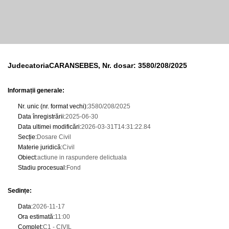
JudecatoriaCARANSEBES, Nr. dosar: 3580/208/2025
Informații generale:
Nr. unic (nr. format vechi)
:
3580/208/2025
Data înregistrării
:
2025-06-30
Data ultimei modificări
:
2026-03-31T14:31:22.84
Secție
:
Dosare Civil
Materie juridică
:
Civil
Obiect
:
actiune in raspundere delictuala
Stadiu procesual
:
Fond
Sedințe
:
Data
:
2026-11-17
Ora estimată
:
11:00
Complet
:
C1 - CIVIL