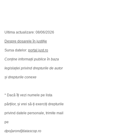
Ultima actualizare: 08/06/2026
Despre dosarele în justiție
Sursa datelor:
portal.just.ro
Conține informații publice în baza
legislației privind drepturile de autor
și drepturile conexe
* Dacă îți vezi numele pe lista
părților, și vrei să-ți exerciți drepturile
privind datele personale, trimite mail
pe
dpo[arond]datascop.ro