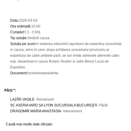
Data
:
2026-03-03
Ora estimată
:
10:00
Complet
:
C1 - CIVIL
Tip soluție
:
Amână cauza
Soluția pe scurt
:
in vederea intocmirii raportului de expertiza incuviintat
in cauza, sens in care, dupa achitarea onorariului provizoriu al
expertului de catre ambele parti, se vor emite adresele aferente catre
exp. desemnat in cauza Rotaru Teodor si catre Biroul Local de
Expertize.
Document
:
incheieredesedinta
Părți *:
LAZĂR VASILE
- Reclamant
SC AXERIA IARD SA LYON SUCURSALA BUCUREŞTI
- Pârât
DRAGOMIR MARIA ANASTASIA
- Intervenient
Caută mai multe date oficiale: