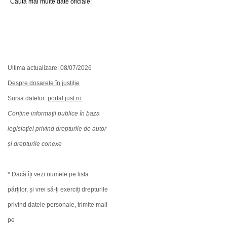
Caută mai multe date oficiale:
Ultima actualizare: 08/07/2026
Despre dosarele în justiție
Sursa datelor:
portal.just.ro
Conține informații publice în baza
legislației privind drepturile de autor
și drepturile conexe
* Dacă îți vezi numele pe lista
părților, și vrei să-ți exerciți drepturile
privind datele personale, trimite mail
pe