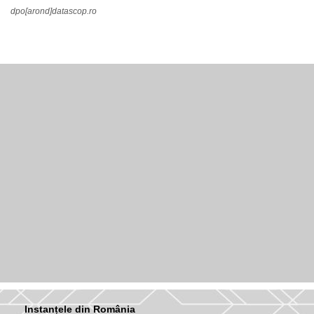
dpo[arond]datascop.ro
Instanțele din România