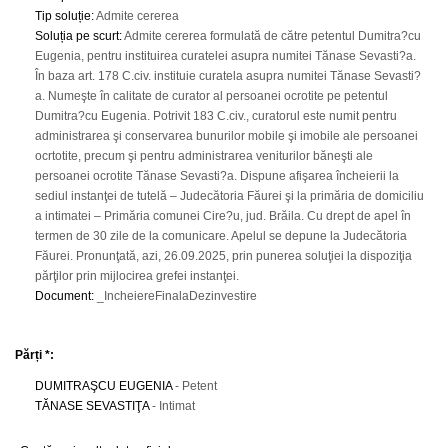
Tip soluție
:
Admite cererea
Soluția pe scurt
:
Admite cererea formulată de către petentul Dumitra?cu
Eugenia, pentru instituirea curatelei asupra numitei Tănase Sevasti?a.
În baza art. 178 C.civ. instituie curatela asupra numitei Tănase Sevasti?
a. Numeşte în calitate de curator al persoanei ocrotite pe petentul
Dumitra?cu Eugenia. Potrivit 183 C.civ., curatorul este numit pentru
administrarea şi conservarea bunurilor mobile şi imobile ale persoanei
ocrtotite, precum şi pentru administrarea veniturilor băneşti ale
persoanei ocrotite Tănase Sevasti?a. Dispune afişarea încheierii la
sediul instanţei de tutelă – Judecătoria Făurei şi la primăria de domiciliu
a intimatei – Primăria comunei Cire?u, jud. Brăila. Cu drept de apel în
termen de 30 zile de la comunicare. Apelul se depune la Judecătoria
Făurei. Pronunţată, azi, 26.09.2025, prin punerea soluţiei la dispoziţia
părţilor prin mijlocirea grefei instanţei.
Document
:
_IncheiereFinalaDezinvestire
Părți *:
DUMITRAŞCU EUGENIA
- Petent
TĂNASE SEVASTIŢA
- Intimat