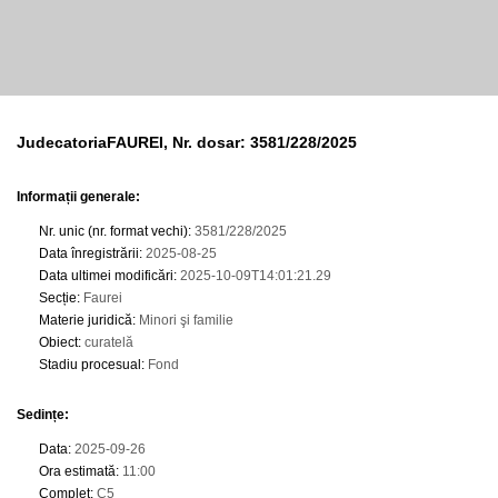
JudecatoriaFAUREI, Nr. dosar: 3581/228/2025
Informații generale:
Nr. unic (nr. format vechi)
:
3581/228/2025
Data înregistrării
:
2025-08-25
Data ultimei modificări
:
2025-10-09T14:01:21.29
Secție
:
Faurei
Materie juridică
:
Minori şi familie
Obiect
:
curatelă
Stadiu procesual
:
Fond
Sedințe
:
Data
:
2025-09-26
Ora estimată
:
11:00
Complet
:
C5