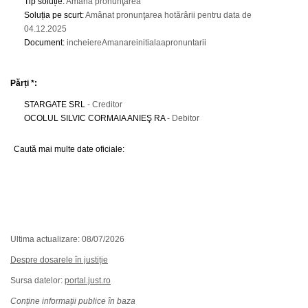
Tip soluție
:
Amână pronunţarea
Soluția pe scurt
:
Amânat pronunţarea hotărârii pentru data de
04.12.2025
Document
:
incheiereAmanareinitialaapronuntarii
Părți *:
STARGATE SRL
- Creditor
OCOLUL SILVIC CORMAIA ANIEŞ RA
- Debitor
Caută mai multe date oficiale:
Ultima actualizare: 08/07/2026
Despre dosarele în justiție
Sursa datelor:
portal.just.ro
Conține informații publice în baza