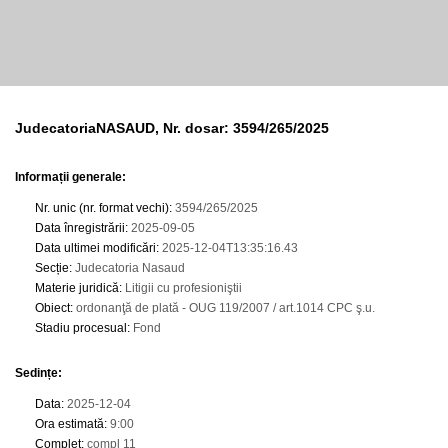
JudecatoriaNASAUD, Nr. dosar: 3594/265/2025
Informații generale:
Nr. unic (nr. format vechi)
:
3594/265/2025
Data înregistrării
:
2025-09-05
Data ultimei modificări
:
2025-12-04T13:35:16.43
Secție
:
Judecatoria Nasaud
Materie juridică
:
Litigii cu profesioniştii
Obiect
:
ordonanţă de plată - OUG 119/2007 / art.1014 CPC ş.u.
Stadiu procesual
:
Fond
Sedințe
:
Data
:
2025-12-04
Ora estimată
:
9:00
Complet
:
compl 11