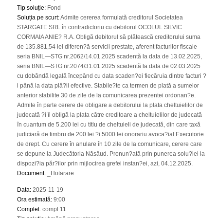
Tip soluție
:
Fond
Soluția pe scurt
:
Admite cererea formulată creditorul Societatea
STARGATE SRL în contradictoriu cu debitorul OCOLUL SILVIC
CORMAIA ANIE? R.A. Obligă debitorul să plătească creditorului suma
de 135.881,54 lei diferen?ă servicii prestate, aferent facturilor fiscale
seria BNIL—STG nr.2062/14.01.2025 scadentă la data de 13.02.2025,
seria BNIL—STG nr.2074/31.01.2025 scadentă la data de 02.03.2025
cu dobândă legală începând cu data scaden?ei fiecăruia dintre facturi ?
i până la data plă?ii efective. Stabile?te ca termen de plată a sumelor
anterior stabilite 30 de zile de la comunicarea prezentei ordonan?e.
Admite în parte cerere de obligare a debitorului la plata cheltuielilor de
judecată ?i îl obligă la plata către creditoare a cheltuielilor de judecată
în cuantum de 5.200 lei cu titlu de cheltuieli de judecată, din care taxă
judiciară de timbru de 200 lei ?i 5000 lei onorariu avoca?ial Executorie
de drept. Cu cerere în anulare în 10 zile de la comunicare, cerere care
se depune la Judecătoria Năsăud. Pronun?ată prin punerea solu?iei la
dispozi?ia păr?ilor prin mijlocirea grefei instan?ei, azi, 04.12.2025.
Document
:
_Hotarare
Data
:
2025-11-19
Ora estimată
:
9:00
Complet
:
compl 11