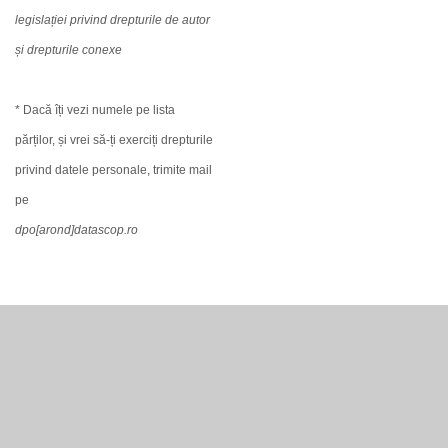
legislației privind drepturile de autor
și drepturile conexe
* Dacă îți vezi numele pe lista
părților, și vrei să-ți exerciți drepturile
privind datele personale, trimite mail
pe
dpo[arond]datascop.ro