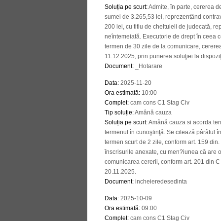
Soluția pe scurt
:
Admite, în parte, cererea d
sumei de 3.265,53 lei, reprezentând contrav
200 lei, cu titlu de cheltuieli de judecată, 
neîntemeiată. Executorie de drept în ceea c
termen de 30 zile de la comunicare, cerere
11.12.2025, prin punerea soluţiei la dispoziţi
Document
:
_Hotarare
Data
:
2025-11-20
Ora estimată
:
10:00
Complet
:
cam cons C1 Stag Civ
Tip soluție
:
Amână cauza
Soluția pe scurt
:
Amână cauza si acorda term
termenul în cunoştinţă. Se citează pârâtul î
termen scurt de 2 zile, conform art. 159 din
înscrisurile anexate, cu men?iunea că are o
comunicarea cererii, conform art. 201 din C 
20.11.2025.
Document
:
incheieredesedinta
Data
:
2025-10-09
Ora estimată
:
09:00
Complet
:
cam cons C1 Stag Civ