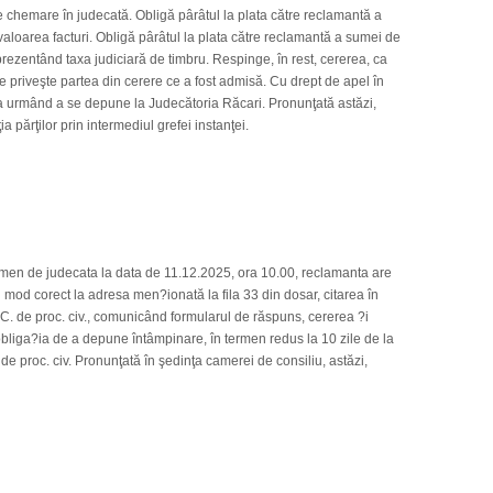
e chemare în judecată. Obligă pârâtul la plata către reclamantă a
aloarea facturi. Obligă pârâtul la plata către reclamantă a sumei de
reprezentând taxa judiciară de timbru. Respinge, în rest, cererea, ca
e priveşte partea din cerere ce a fost admisă. Cu drept de apel în
a urmând a se depune la Judecătoria Răcari. Pronunţată astăzi,
a părţilor prin intermediul grefei instanţei.
en de judecata la data de 11.12.2025, ora 10.00, reclamanta are
n mod corect la adresa men?ionată la fila 33 din dosar, citarea în
. C. de proc. civ., comunicând formularul de răspuns, cererea ?i
bliga?ia de a depune întâmpinare, în termen redus la 10 zile de la
de proc. civ. Pronunţată în şedinţa camerei de consiliu, astăzi,