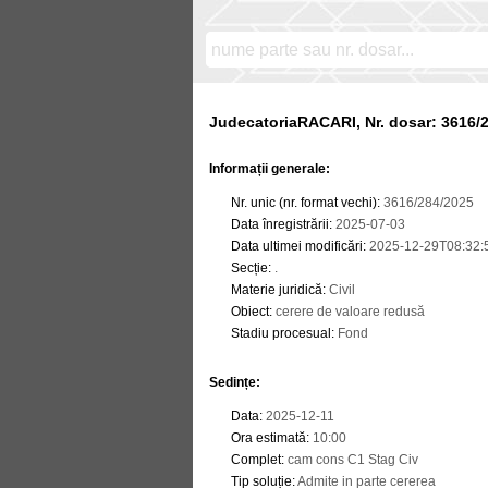
JudecatoriaRACARI, Nr. dosar: 3616/
Informații generale:
Nr. unic (nr. format vechi)
:
3616/284/2025
Data înregistrării
:
2025-07-03
Data ultimei modificări
:
2025-12-29T08:32:
Secție
:
.
Materie juridică
:
Civil
Obiect
:
cerere de valoare redusă
Stadiu procesual
:
Fond
Sedințe
:
Data
:
2025-12-11
Ora estimată
:
10:00
Complet
:
cam cons C1 Stag Civ
Tip soluție
:
Admite in parte cererea