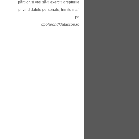
părților, și vrei să-ți exerciți drepturile
privind datele personale, trimite mail
pe
dpo[arond]datascop.ro