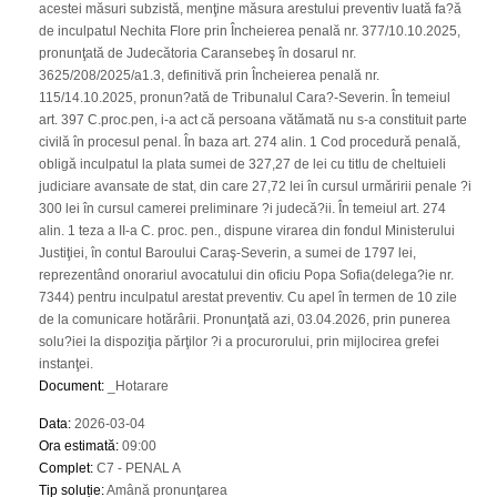
acestei măsuri subzistă, menţine măsura arestului preventiv luată fa?ă
de inculpatul Nechita Flore prin Încheierea penală nr. 377/10.10.2025,
pronunţată de Judecătoria Caransebeş în dosarul nr.
3625/208/2025/a1.3, definitivă prin Încheierea penală nr.
115/14.10.2025, pronun?ată de Tribunalul Cara?-Severin. În temeiul
art. 397 C.proc.pen, i-a act că persoana vătămată nu s-a constituit parte
civilă în procesul penal. În baza art. 274 alin. 1 Cod procedură penală,
obligă inculpatul la plata sumei de 327,27 de lei cu titlu de cheltuieli
judiciare avansate de stat, din care 27,72 lei în cursul urmăririi penale ?i
300 lei în cursul camerei preliminare ?i judecă?ii. În temeiul art. 274
alin. 1 teza a II-a C. proc. pen., dispune virarea din fondul Ministerului
Justiţiei, în contul Baroului Caraş-Severin, a sumei de 1797 lei,
reprezentând onorariul avocatului din oficiu Popa Sofia(delega?ie nr.
7344) pentru inculpatul arestat preventiv. Cu apel în termen de 10 zile
de la comunicare hotărârii. Pronunţată azi, 03.04.2026, prin punerea
solu?iei la dispoziţia părţilor ?i a procurorului, prin mijlocirea grefei
instanţei.
Document
:
_Hotarare
Data
:
2026-03-04
Ora estimată
:
09:00
Complet
:
C7 - PENAL A
Tip soluție
:
Amână pronunţarea