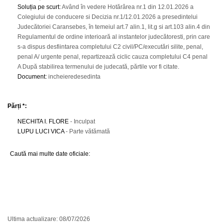
Soluția pe scurt
:
Având în vedere Hotărârea nr.1 din 12.01.2026 a
Colegiului de conducere si Decizia nr.1/12.01.2026 a presedintelui
Judecătoriei Caransebes, în temeiul art.7 alin.1, lit.g si art.103 alin.4 din
Regulamentul de ordine interioară al instantelor judecătoresti, prin care
s-a dispus desfiintarea completului C2 civil/PC/executări silite, penal,
penal A/ urgente penal, repartizează ciclic cauza completului C4 penal
A După stabilirea termenului de judecată, părtile vor fi citate.
Document
:
incheieredesedinta
Părți *:
NECHITA I. FLORE
- Inculpat
LUPU LUCI VICA
- Parte vătămată
Caută mai multe date oficiale:
Ultima actualizare: 08/07/2026