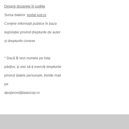
Despre dosarele în justiție
Sursa datelor:
portal.just.ro
Conține informații publice în baza
legislației privind drepturile de autor
și drepturile conexe
* Dacă îți vezi numele pe lista
părților, și vrei să-ți exerciți drepturile
privind datele personale, trimite mail
pe
dpo[arond]datascop.ro