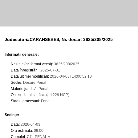
JudecatoriaCARANSEBES, Nr. dosar: 3625/208/2025
Informații generale:
Nr. unic (nr. format vechi)
:
3625/208/2025
Data înregistrării
:
2025-07-01
Data ultimei modificări
:
2026-04-03T14:00:52.18
Secție
:
Dosare Penal
Materie juridică
:
Penal
Obiect
:
furtul calificat (art.229 NCP)
Stadiu procesual
:
Fond
Sedințe
:
Data
:
2026-04-03
Ora estimată
:
09:00
Complet
:
C7 - PENAL A