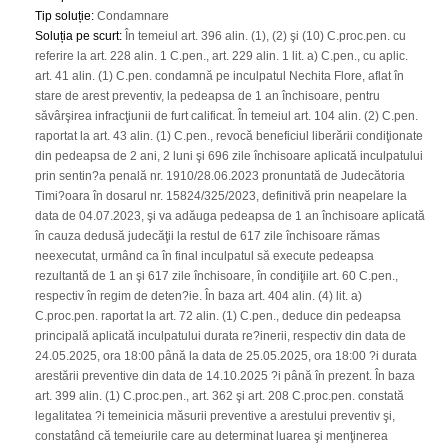
Tip soluție
:
Condamnare
Soluția pe scurt
:
În temeiul art. 396 alin. (1), (2) şi (10) C.proc.pen. cu
referire la art. 228 alin. 1 C.pen., art. 229 alin. 1 lit. a) C.pen., cu aplic.
art. 41 alin. (1) C.pen. condamnă pe inculpatul Nechita Flore, aflat în
stare de arest preventiv, la pedeapsa de 1 an închisoare, pentru
săvârşirea infracţiunii de furt calificat. În temeiul art. 104 alin. (2) C.pen.
raportat la art. 43 alin. (1) C.pen., revocă beneficiul liberării condiţionate
din pedeapsa de 2 ani, 2 luni şi 696 zile închisoare aplicată inculpatului
prin sentin?a penală nr. 1910/28.06.2023 pronuntată de Judecătoria
Timi?oara în dosarul nr. 15824/325/2023, definitivă prin neapelare la
data de 04.07.2023, şi va adăuga pedeapsa de 1 an închisoare aplicată
în cauza dedusă judecăţii la restul de 617 zile închisoare rămas
neexecutat, urmând ca în final inculpatul să execute pedeapsa
rezultantă de 1 an şi 617 zile închisoare, în condiţiile art. 60 C.pen.,
respectiv în regim de deten?ie. În baza art. 404 alin. (4) lit. a)
C.proc.pen. raportat la art. 72 alin. (1) C.pen., deduce din pedeapsa
principală aplicată inculpatului durata re?inerii, respectiv din data de
24.05.2025, ora 18:00 până la data de 25.05.2025, ora 18:00 ?i durata
arestării preventive din data de 14.10.2025 ?i până în prezent. În baza
art. 399 alin. (1) C.proc.pen., art. 362 şi art. 208 C.proc.pen. constată
legalitatea ?i temeinicia măsurii preventive a arestului preventiv şi,
constatând că temeiurile care au determinat luarea şi menţinerea