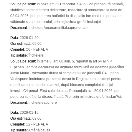
Soluția pe scurt
:
În baza art. 391 raportat la 405 Cod procedură penală,
stabileşte termen pentru deliberare, redactare şi pronunţare la data de
03.04.2026, prin punerea hotărârii la dispoziţia inculpatului, persoanei
vătămate şi a procurorului, prin mijlocirea grefei instanţei.
Document
:
incheiereAmanareinitialaapronuntarii
Data
:
2026-01-20
Ora estimată
:
09:00
Complet
:
C6 - PENAL A
Tip soluție
:
Încheiere
Soluția pe scurt
:
În temeiul art. 68 alin. 5, raportat la art 64 alin. 4
C.pr.pen., admite declaraţia de abţinere formulată de doamna judecător
Irimia Maria - Alexandra titular al completului de judecată C4 – penal.
Va dispune înaintarea prezentul dosar la Registratura instanţei pentru
repartizarea aleatorie a cauzei, după blocarea completului iniţial
investit, C4 penal. Fără cale de atac. Pronunţată azi, 20.01.2026, prin
punerea solu?iei la dispozi?ia păr?ilor prin mijlocirea grefei instan?ei.
Document
:
incheiereabtinere
Data
:
2026-01-15
Ora estimată
:
09:00
Complet
:
C2 - PENAL A
Tip soluție
:
Amână cauza