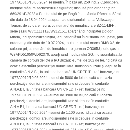
1977A0015/10.05.2024 se menţin. În baza art. 250 ind. 2 C.proc.pen.
menţine măsura sechestrului asigurător, dispusă prin ordonanţa nr.
669/291/P/2023 a Parchetului de pe lângă Judecătoria Râmnicu Sărat,
din data de 18.04.2024, asupra: -autoturismului marca Volkswagen
Touran, de culoare negru, cu numărul de înmatriculare BZ-11-MFH,
serie şasiu WVGZZZ1TZ6W212151, aparţinând inculpatei Doldor
Mirela, indisponibilizat iniţial, iar ulterior lăsat în custodia inculpatei, prin
ordonanţa din data de 10.07.2024; -autoturismului marca BMW X3, de
culoare gri, cu numărul de înmatriculare german OG365J, serie şasiu
WBAPD51050WD62370, aparţinând inculpatului SG, indisponibilizat la
camera de corpuri delicte a IPJ Buzău; -sumei de 262 de lei, ridicată cu
ocazia efectuării percheziţiei domiciliare, indisponibilizate şi depuse în
conturile A.N.A.B.I, la unitatea bancară UNICREDIT – ref, tranzacţie nr.
1977A0012/10.05.2024 -sumei de 5000 de lei, ridicată cu ocazia
percheziţiei domiciliare, indisponibilizate şi depuse în conturile
A.N.A.B.I, la unitatea bancară UNICREDIT - ref, tranzacţie nr.
1977A0013/10.05.2024 -sumei de 3900 de lei, ridicată cu ocazia
percheziţiei domiciliare, indisponibilizate şi depuse în conturile
A.N.A.B.I, la unitatea bancară UNICREDIT - ref, tranzacţie nr.
1977A0014/10.05.2024 - sumei de 1.100 euro, ridicată cu ocazia
percheziţiei domiciliare, indisponibilizate şi depuse în conturile
A.N.A.B.I, la unitatea bancară UNICREDIT - ref, tranzacţie nr.