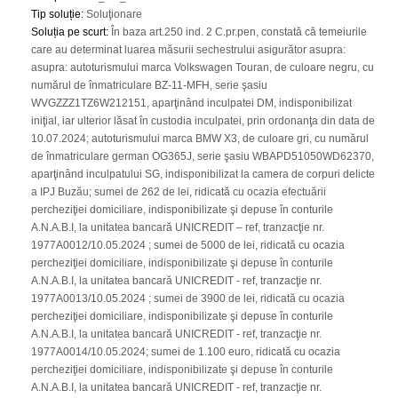
Tip soluție
:
Soluţionare
Soluția pe scurt
:
În baza art.250 ind. 2 C.pr.pen, constată că temeiurile
care au determinat luarea măsurii sechestrului asigurător asupra:
asupra: autoturismului marca Volkswagen Touran, de culoare negru, cu
numărul de înmatriculare BZ-11-MFH, serie şasiu
WVGZZZ1TZ6W212151, aparţinând inculpatei DM, indisponibilizat
iniţial, iar ulterior lăsat în custodia inculpatei, prin ordonanţa din data de
10.07.2024; autoturismului marca BMW X3, de culoare gri, cu numărul
de înmatriculare german OG365J, serie şasiu WBAPD51050WD62370,
aparţinând inculpatului SG, indisponibilizat la camera de corpuri delicte
a IPJ Buzău; sumei de 262 de lei, ridicată cu ocazia efectuării
percheziţiei domiciliare, indisponibilizate şi depuse în conturile
A.N.A.B.I, la unitatea bancară UNICREDIT – ref, tranzacţie nr.
1977A0012/10.05.2024 ; sumei de 5000 de lei, ridicată cu ocazia
percheziţiei domiciliare, indisponibilizate şi depuse în conturile
A.N.A.B.I, la unitatea bancară UNICREDIT - ref, tranzacţie nr.
1977A0013/10.05.2024 ; sumei de 3900 de lei, ridicată cu ocazia
percheziţiei domiciliare, indisponibilizate şi depuse în conturile
A.N.A.B.I, la unitatea bancară UNICREDIT - ref, tranzacţie nr.
1977A0014/10.05.2024; sumei de 1.100 euro, ridicată cu ocazia
percheziţiei domiciliare, indisponibilizate şi depuse în conturile
A.N.A.B.I, la unitatea bancară UNICREDIT - ref, tranzacţie nr.