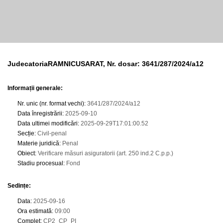
JudecatoriaRAMNICUSARAT, Nr. dosar: 3641/287/2024/a12
Informații generale:
Nr. unic (nr. format vechi)
:
3641/287/2024/a12
Data înregistrării
:
2025-09-10
Data ultimei modificări
:
2025-09-29T17:01:00.52
Secție
:
Civil-penal
Materie juridică
:
Penal
Obiect
:
Verificare măsuri asiguratorii (art. 250 ind.2 C.p.p.)
Stadiu procesual
:
Fond
Sedințe
:
Data
:
2025-09-16
Ora estimată
:
09:00
Complet
:
CP2_CP_PI