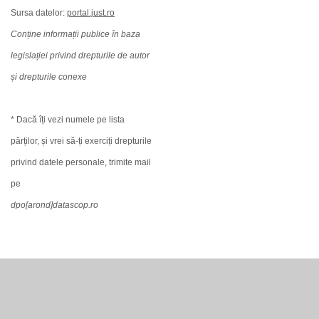
Sursa datelor:
portal.just.ro
Conține informații publice în baza
legislației privind drepturile de autor
și drepturile conexe
* Dacă îți vezi numele pe lista
părților, și vrei să-ți exerciți drepturile
privind datele personale, trimite mail
pe
dpo[arond]datascop.ro