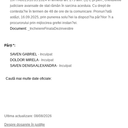
1977A0015/10.05.2024 În temeiul art. 275 alin. (3) C.pr.pen., cheltuielile
judiciare avansate de stat rămân în sarcina acestuia. Cu drept de
contesta?ie în termen de 48 de ore de la comunicare. Pronun?ată
astăzi, 16.09.2025, prin punerea solu?iei la dispozi?ia păr?ilor ?i a
procurorului prin mijlocirea grefei instan?ei.
Document
:
_IncheiereFinalaDezinvestire
Părți *:
SAVEN GABRIEL
- Inculpat
DOLDOR MIRELA
- Inculpat
SAVEN DENISA ALEXANDRA
- Inculpat
Caută mai multe date oficiale:
Ultima actualizare: 08/08/2026
Despre dosarele în justiție