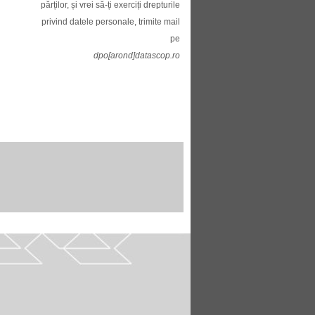
părților, și vrei să-ți exerciți drepturile
privind datele personale, trimite mail
pe
dpo[arond]datascop.ro