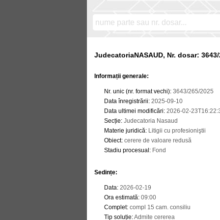
JudecatoriaNASAUD, Nr. dosar: 3643/
Informații generale:
Nr. unic (nr. format vechi)
:
3643/265/2025
Data înregistrării
:
2025-09-10
Data ultimei modificări
:
2026-02-23T16:22:
Secție
:
Judecatoria Nasaud
Materie juridică
:
Litigii cu profesioniştii
Obiect
:
cerere de valoare redusă
Stadiu procesual
:
Fond
Sedințe
:
Data
:
2026-02-19
Ora estimată
:
09:00
Complet
:
compl 15 cam. consiliu
Tip soluție
:
Admite cererea