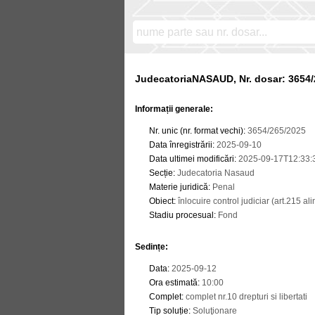
JudecatoriaNASAUD, Nr. dosar: 3654/
Informații generale:
Nr. unic (nr. format vechi)
:
3654/265/2025
Data înregistrării
:
2025-09-10
Data ultimei modificări
:
2025-09-17T12:33:
Secție
:
Judecatoria Nasaud
Materie juridică
:
Penal
Obiect
:
înlocuire control judiciar (art.215 a
Stadiu procesual
:
Fond
Sedințe
:
Data
:
2025-09-12
Ora estimată
:
10:00
Complet
:
complet nr.10 drepturi si libertati
Tip soluție
:
Soluţionare