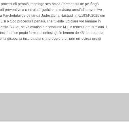
od procedură penală, respinge sesizarea Parchetului de pe lângă
i preventive a controlului judiciar cu măsura arestării preventive
nţa Parchetului de pe lângă Judecătoria Năsăud nr. 6/193/P/2025 din
. 3 si 6 Cod procedură penală, cheltuielile judiciare vor rămâne în
pectiv 377 lei, se va avansa din fondurile MJ. În temeiul art. 205 alin. 1
ncheieri se poate formula contestaţie în termen de 48 de ore de la
la dispoziţia inculpatului şi a procurorului, prin mijlocirea grefei