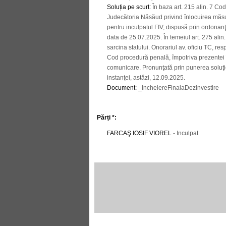
Soluția pe scurt
:
În baza art. 215 alin. 7 C
Judecătoria Năsăud privind înlocuirea măsuri
pentru inculpatul FIV, dispusă prin ordona
data de 25.07.2025. În temeiul art. 275 alin
sarcina statului. Onorariul av. oficiu TC, res
Cod procedură penală, împotriva prezentei î
comunicare. Pronunţată prin punerea soluţiei 
instanţei, astăzi, 12.09.2025.
Document
:
_IncheiereFinalaDezinvestire
Părți *:
FARCAŞ IOSIF VIOREL
- Inculpat