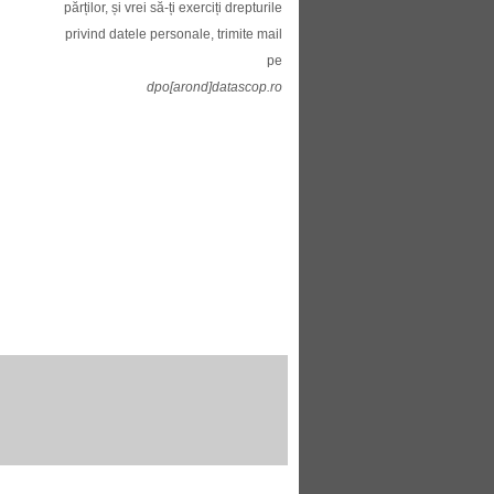
părților, și vrei să-ți exerciți drepturile
privind datele personale, trimite mail
pe
dpo[arond]datascop.ro