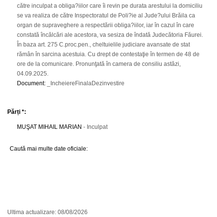
către inculpat a obliga?iilor care îi revin pe durata arestului la domiciliu
se va realiza de către Inspectoratul de Poli?ie al Jude?ului Brăila ca
organ de supraveghere a respectării obliga?iilor, iar în cazul în care
constată încălcări ale acestora, va sesiza de îndată Judecătoria Făurei.
În baza art. 275 C.proc.pen., cheltuielile judiciare avansate de stat
rămân în sarcina acestuia. Cu drept de contestaţie în termen de 48 de
ore de la comunicare. Pronunţată în camera de consiliu astăzi,
04.09.2025.
Document
:
_IncheiereFinalaDezinvestire
Părți *:
MUŞAT MIHAIL MARIAN
- Inculpat
Caută mai multe date oficiale:
Ultima actualizare: 08/08/2026