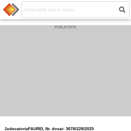
JudecatoriaFAUREI, Nr. dosar: 3678/228/2025