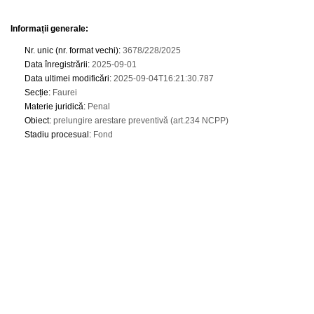
Informații generale:
Nr. unic (nr. format vechi)
:
3678/228/2025
Data înregistrării
:
2025-09-01
Data ultimei modificări
:
2025-09-04T16:21:30.787
Secție
:
Faurei
Materie juridică
:
Penal
Obiect
:
prelungire arestare preventivă (art.234 NCPP)
Stadiu procesual
:
Fond