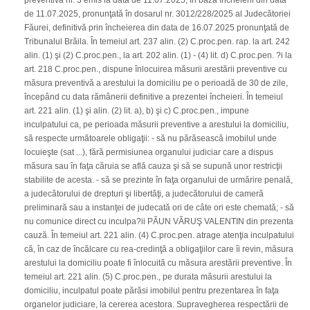
preventivă nr. 3 emis la data de 11.07.2025, în baza încheierii din data
de 11.07.2025, pronunţată în dosarul nr. 3012/228/2025 al Judecătoriei
Făurei, definitivă prin încheierea din data de 16.07.2025 pronunţată de
Tribunalul Brăila. În temeiul art. 237 alin. (2) C.proc.pen. rap. la art. 242
alin. (1) şi (2) C.proc.pen., la art. 202 alin. (1) - (4) lit. d) C.proc.pen. ?i la
art. 218 C.proc.pen., dispune înlocuirea măsurii arestării preventive cu
măsura preventivă a arestului la domiciliu pe o perioadă de 30 de zile,
începând cu data rămânerii definitive a prezentei încheieri. În temeiul
art. 221 alin. (1) şi alin. (2) lit. a), b) şi c) C.proc.pen., impune
inculpatului ca, pe perioada măsurii preventive a arestului la domiciliu,
să respecte următoarele obligaţii: - să nu părăsească imobilul unde
locuieşte (sat ...), fără permisiunea organului judiciar care a dispus
măsura sau în faţa căruia se află cauza şi să se supună unor restricţii
stabilite de acesta. - să se prezinte în faţa organului de urmărire penală,
a judecătorului de drepturi şi libertăţi, a judecătorului de cameră
preliminară sau a instanţei de judecată ori de câte ori este chemată; - să
nu comunice direct cu inculpa?ii PĂUN VĂRUŞ VALENTIN din prezenta
cauză. În temeiul art. 221 alin. (4) C.proc.pen. atrage atenţia inculpatului
că, în caz de încălcare cu rea-credinţă a obligaţiilor care îi revin, măsura
arestului la domiciliu poate fi înlocuită cu măsura arestării preventive. În
temeiul art. 221 alin. (5) C.proc.pen., pe durata măsurii arestului la
domiciliu, inculpatul poate părăsi imobilul pentru prezentarea în faţa
organelor judiciare, la cererea acestora. Supravegherea respectării de