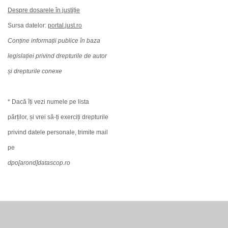
Despre dosarele în justiție
Sursa datelor:
portal.just.ro
Conține informații publice în baza
legislației privind drepturile de autor
și drepturile conexe
* Dacă îți vezi numele pe lista
părților, și vrei să-ți exerciți drepturile
privind datele personale, trimite mail
pe
dpo[arond]datascop.ro