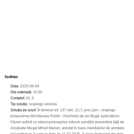
Sedințe
:
Data
:
2025-09-04
Ora estimată
:
10:30
Complet
:
DL 6
Tip soluție
:
respinge cererea
Soluția pe scurt
:
În temeiul art. 237 alin. (1) C.proc.pen., respinge
propunerea Ministerului Public - Parchetul de pe lângă Judecătoria
Făurei având ca obiect prelungirea măsurii arestării preventive faţă de
inculpatul Muşat Mihail Marian, arestat în baza mandatului de arestare