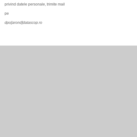
privind datele personale, trimite mail
pe
dpo[arond]datascop.ro