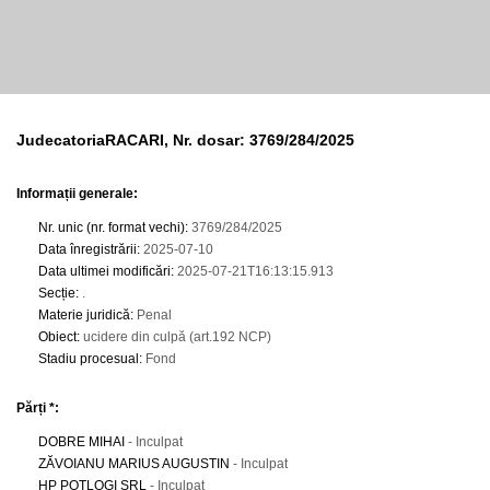
JudecatoriaRACARI, Nr. dosar: 3769/284/2025
Informații generale:
Nr. unic (nr. format vechi)
:
3769/284/2025
Data înregistrării
:
2025-07-10
Data ultimei modificări
:
2025-07-21T16:13:15.913
Secție
:
.
Materie juridică
:
Penal
Obiect
:
ucidere din culpă (art.192 NCP)
Stadiu procesual
:
Fond
Părți *:
DOBRE MIHAI
- Inculpat
ZĂVOIANU MARIUS AUGUSTIN
- Inculpat
HP POTLOGI SRL
- Inculpat