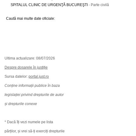
SPITALUL CLINIC DE URGENŢĂ BUCUREŞTI
- Parte civilă
Caută mai multe date oficiale:
Ultima actualizare: 08/07/2026
Despre dosarele în justiție
Sursa datelor:
portal.just.ro
Conține informații publice în baza
legislației privind drepturile de autor
și drepturile conexe
* Dacă îți vezi numele pe lista
părților, și vrei să-ți exerciți drepturile