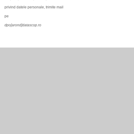
privind datele personale, trimite mail
pe
dpo[arond]datascop.ro