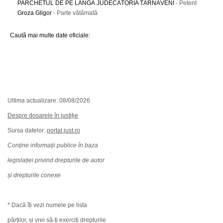
PARCHETUL DE PE LÂNGĂ JUDECĂTORIA TÂRNĂVENI
- Petent
Groza Gligor
- Parte vătămată
Caută mai multe date oficiale:
Ultima actualizare: 08/08/2026
Despre dosarele în justiție
Sursa datelor:
portal.just.ro
Conține informații publice în baza
legislației privind drepturile de autor
și drepturile conexe
* Dacă îți vezi numele pe lista
părților, și vrei să-ți exerciți drepturile