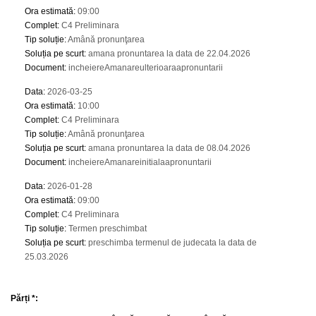
Ora estimată
:
09:00
Complet
:
C4 Preliminara
Tip soluție
:
Amână pronunţarea
Soluția pe scurt
:
amana pronuntarea la data de 22.04.2026
Document
:
incheiereAmanareulterioaraapronuntarii
Data
:
2026-03-25
Ora estimată
:
10:00
Complet
:
C4 Preliminara
Tip soluție
:
Amână pronunţarea
Soluția pe scurt
:
amana pronuntarea la data de 08.04.2026
Document
:
incheiereAmanareinitialaapronuntarii
Data
:
2026-01-28
Ora estimată
:
09:00
Complet
:
C4 Preliminara
Tip soluție
:
Termen preschimbat
Soluția pe scurt
:
preschimba termenul de judecata la data de
25.03.2026
Părți *: