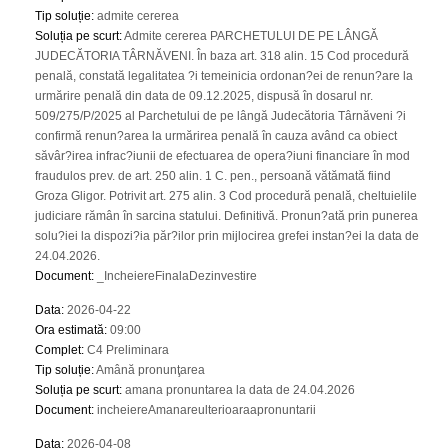
Tip soluție
:
admite cererea
Soluția pe scurt
:
Admite cererea PARCHETULUI DE PE LÂNGĂ
JUDECĂTORIA TÂRNĂVENI. În baza art. 318 alin. 15 Cod procedură
penală, constată legalitatea ?i temeinicia ordonan?ei de renun?are la
urmărire penală din data de 09.12.2025, dispusă în dosarul nr.
509/275/P/2025 al Parchetului de pe lângă Judecătoria Târnăveni ?i
confirmă renun?area la urmărirea penală în cauza având ca obiect
săvâr?irea infrac?iunii de efectuarea de opera?iuni financiare în mod
fraudulos prev. de art. 250 alin. 1 C. pen., persoană vătămată fiind
Groza Gligor. Potrivit art. 275 alin. 3 Cod procedură penală, cheltuielile
judiciare rămân în sarcina statului. Definitivă. Pronun?ată prin punerea
solu?iei la dispozi?ia păr?ilor prin mijlocirea grefei instan?ei la data de
24.04.2026.
Document
:
_IncheiereFinalaDezinvestire
Data
:
2026-04-22
Ora estimată
:
09:00
Complet
:
C4 Preliminara
Tip soluție
:
Amână pronunţarea
Soluția pe scurt
:
amana pronuntarea la data de 24.04.2026
Document
:
incheiereAmanareulterioaraapronuntarii
Data
:
2026-04-08