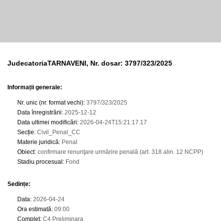
JudecatoriaTARNAVENI, Nr. dosar: 3797/323/2025
Informații generale:
Nr. unic (nr. format vechi)
:
3797/323/2025
Data înregistrării
:
2025-12-12
Data ultimei modificări
:
2026-04-24T15:21:17.17
Secție
:
Civil_Penal_CC
Materie juridică
:
Penal
Obiect
:
confirmare renunţare urmărire penală (art. 318 alin. 12 NCPP)
Stadiu procesual
:
Fond
Sedințe
:
Data
:
2026-04-24
Ora estimată
:
09:00
Complet
:
C4 Preliminara