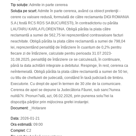
Tip soluție
:
Admite in parte cererea
Soluția pe scurt
:
Admite în parte cererea, având ca obiect pretenţii -
cerere cu valoare redusă, formulată de către reclamanta DIGI ROMANIA
S.A ( fostă RCS RDS SA BUCURESTI), în contradictoriu cu pârâta
LAUTARU KARLA FLORENTINA. Obligă pârâta la plata către
reclamantă a sumei de 562,75 lei reprezentând contravaloare facturi
neachitate. Obligă pârâta la plata către reclamantă a sumei de 798,04
lei, reprezentând penalităţi de întârziere în cuantum de 0,2% pentru
fiecare zi de întârziere, calculate pentru perioada 31.07.2023-
31.08.2025, penalităţi de întârziere ce se calculează, în continuare,
până la data achitării integrale a debitului. Respinge, în rest, cererea ca
neîntemeiată. Obligă pârâta la plata către reclamantă a sumei de 50 lei,
cu titlu de cheltuieli de judecată, constând în taxă judiciară de timbru.
Executorie. Cu drept de apel în termen de 30 zile de la comunicare.
Cererea de apel se depune la Judecătoria Făurei, sub sanc?iunea
nulită?ii. Pronun?ată, azi, 06.02.2026, prin punerea solu?iei la
dispoziţia părţilor prin mijlocirea grefei instanţei.
Document
:
_Hotarare
Data
:
2026-01-21
Ora estimată
:
09:00
Complet
:
C2