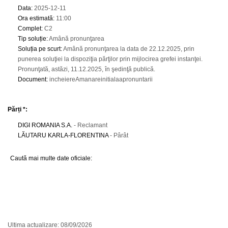
Data
:
2025-12-11
Ora estimată
:
11:00
Complet
:
C2
Tip soluție
:
Amână pronunţarea
Soluția pe scurt
:
Amână pronunţarea la data de 22.12.2025, prin
punerea soluţiei la dispoziţia părţilor prin mijlocirea grefei instanţei.
Pronunţată, astăzi, 11.12.2025, în şedinţă publică.
Document
:
incheiereAmanareinitialaapronuntarii
Părți *:
DIGI ROMANIA S.A.
- Reclamant
LĂUTARU KARLA-FLORENTINA
- Pârât
Caută mai multe date oficiale:
Ultima actualizare: 08/09/2026