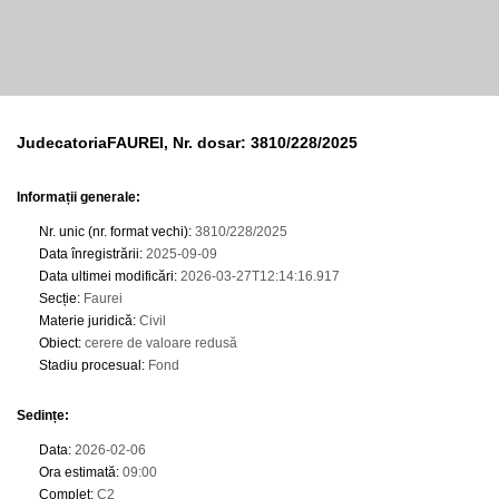
JudecatoriaFAUREI, Nr. dosar: 3810/228/2025
Informații generale:
Nr. unic (nr. format vechi)
:
3810/228/2025
Data înregistrării
:
2025-09-09
Data ultimei modificări
:
2026-03-27T12:14:16.917
Secție
:
Faurei
Materie juridică
:
Civil
Obiect
:
cerere de valoare redusă
Stadiu procesual
:
Fond
Sedințe
:
Data
:
2026-02-06
Ora estimată
:
09:00
Complet
:
C2