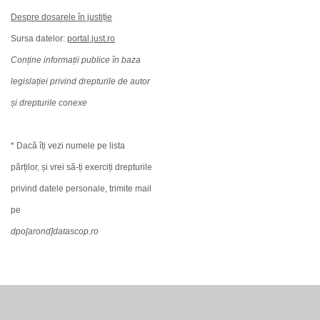
Despre dosarele în justiție
Sursa datelor:
portal.just.ro
Conține informații publice în baza
legislației privind drepturile de autor
și drepturile conexe
* Dacă îți vezi numele pe lista
părților, și vrei să-ți exerciți drepturile
privind datele personale, trimite mail
pe
dpo[arond]datascop.ro