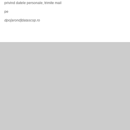
privind datele personale, trimite mail
pe
dpo[arond]datascop.ro