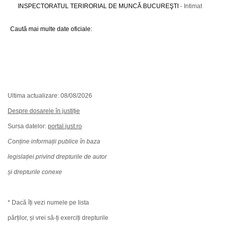
INSPECTORATUL TERIRORIAL DE MUNCĂ BUCUREŞTI
- Intimat
Caută mai multe date oficiale:
Ultima actualizare: 08/08/2026
Despre dosarele în justiție
Sursa datelor:
portal.just.ro
Conține informații publice în baza
legislației privind drepturile de autor
și drepturile conexe
* Dacă îți vezi numele pe lista
părților, și vrei să-ți exerciți drepturile