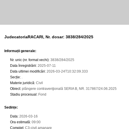
JudecatoriaRACARI, Nr. dosar: 3838/284/2025
Informații generale:
Nr. unic (nr. format vechi)
:
3838/284/2025
Data înregistrării
:
2025-07-11
Data ultimei modificări
:
2026-03-24T10:32:09.333
Secție
:
.
Materie juridică
:
Civil
Obiect
:
plângere contravenţională SERIA B, NR. 317867/24.06.2025
Stadiu procesual
:
Fond
Sedințe
:
Data
:
2026-03-16
Ora estimată
:
09:00
Complet
:
C3-civil amanare