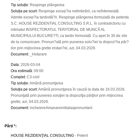
Tip soluție
:
Respinge plângerea
Soluția pe scurt
:
Respinge excep?ia netimbrării, ca neîntemeiată.
Admite excep?ia tardivită?ii. Respinge plângerea formulată de petenta
S.C. HOUSE REZIDENTIAL CONSULTING S.R.L. în contradictoriu cu
intimatul INSPECTORATUL TERITORIAL DE MUNCĂ AL
MUNICIPIULUI BUCURE?TI, ca tardiv formulată. Cu apel în 30 de zile
de la comunicare. Pronun?ată prin punerea solu?iei la dispozi?ia păr?
ilor prin mijlocirea grefei instan?ei, azi, 04.03.2026.
Document
:
_Hotarare
Data
:
2026-03-04
Ora estimată
:
09:00
Complet
:
C3-civil
Tip soluție
:
Amână pronunţarea
Soluția pe scurt
:
Amână pronunţarea în cauză la data de 16.03.2026.
Pronunţată prin punerea soluţiei la dispoziţia părţilor prin mijlocirea
grefei, azi, 04.03.2026.
Document
:
incheiereAmanareinitialaapronuntarii
Părți *:
HOUSE REZIDENŢIAL CONSULTING
- Petent