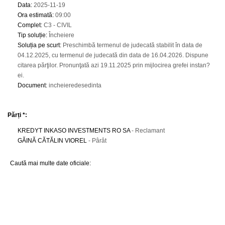
Data
:
2025-11-19
Ora estimată
:
09:00
Complet
:
C3 - CIVIL
Tip soluție
:
Încheiere
Soluția pe scurt
:
Preschimbă termenul de judecată stabilit în data de
04.12.2025, cu termenul de judecată din data de 16.04.2026. Dispune
citarea părţilor. Pronunţată azi 19.11.2025 prin mijlocirea grefei instan?
ei.
Document
:
incheieredesedinta
Părți *:
KREDYT INKASO INVESTMENTS RO SA
- Reclamant
GĂINĂ CĂTĂLIN VIOREL
- Pârât
Caută mai multe date oficiale: