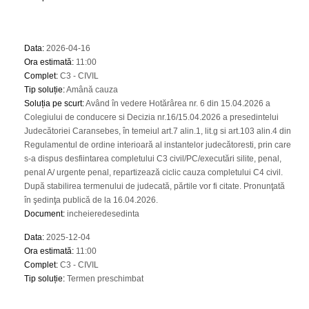
Data
:
2026-04-16
Ora estimată
:
11:00
Complet
:
C3 - CIVIL
Tip soluție
:
Amână cauza
Soluția pe scurt
:
Având în vedere Hotărârea nr. 6 din 15.04.2026 a
Colegiului de conducere si Decizia nr.16/15.04.2026 a presedintelui
Judecătoriei Caransebes, în temeiul art.7 alin.1, lit.g si art.103 alin.4 din
Regulamentul de ordine interioară al instantelor judecătoresti, prin care
s-a dispus desfiintarea completului C3 civil/PC/executări silite, penal,
penal A/ urgente penal, repartizează ciclic cauza completului C4 civil.
După stabilirea termenului de judecată, părtile vor fi citate. Pronunţată
în şedinţa publică de la 16.04.2026.
Document
:
incheieredesedinta
Data
:
2025-12-04
Ora estimată
:
11:00
Complet
:
C3 - CIVIL
Tip soluție
:
Termen preschimbat