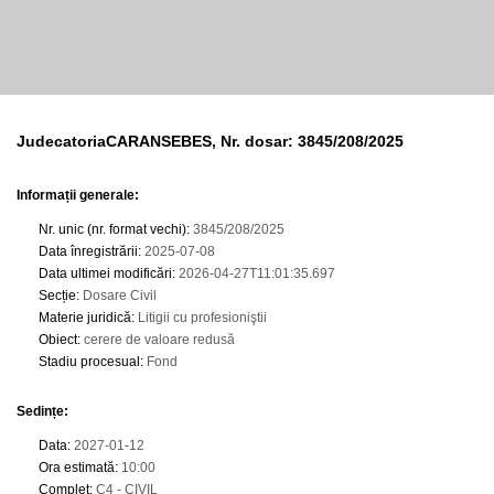
JudecatoriaCARANSEBES, Nr. dosar: 3845/208/2025
Informații generale:
Nr. unic (nr. format vechi)
:
3845/208/2025
Data înregistrării
:
2025-07-08
Data ultimei modificări
:
2026-04-27T11:01:35.697
Secție
:
Dosare Civil
Materie juridică
:
Litigii cu profesioniştii
Obiect
:
cerere de valoare redusă
Stadiu procesual
:
Fond
Sedințe
:
Data
:
2027-01-12
Ora estimată
:
10:00
Complet
:
C4 - CIVIL