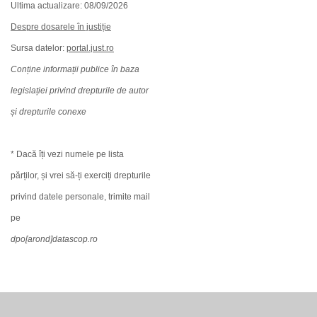
Ultima actualizare: 08/09/2026
Despre dosarele în justiție
Sursa datelor:
portal.just.ro
Conține informații publice în baza
legislației privind drepturile de autor
și drepturile conexe
* Dacă îți vezi numele pe lista
părților, și vrei să-ți exerciți drepturile
privind datele personale, trimite mail
pe
dpo[arond]datascop.ro