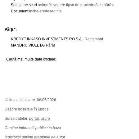
Soluția pe scurt
:
având în vedere lipsa de procedură cu pârâta
Document
:
incheieredesedinta
Părți *:
KREDYT INKASO INVESTMENTS RO S.A.
- Reclamant
MANDRU VIOLETA
- Pârât
Caută mai multe date oficiale:
Ultima actualizare: 08/06/2026
Despre dosarele în justiție
Sursa datelor:
portal.just.ro
Conține informații publice în baza
legislației privind drepturile de autor