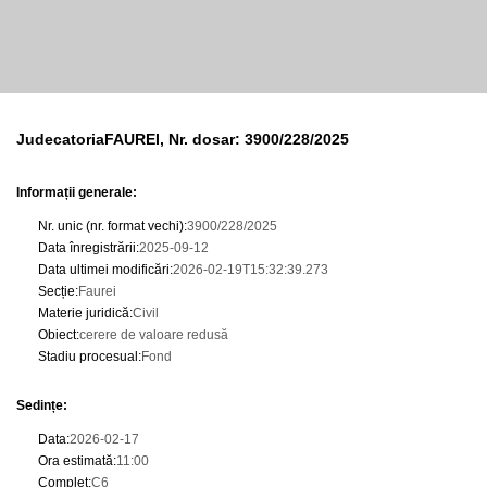
JudecatoriaFAUREI, Nr. dosar: 3900/228/2025
Informații generale:
Nr. unic (nr. format vechi)
:
3900/228/2025
Data înregistrării
:
2025-09-12
Data ultimei modificări
:
2026-02-19T15:32:39.273
Secție
:
Faurei
Materie juridică
:
Civil
Obiect
:
cerere de valoare redusă
Stadiu procesual
:
Fond
Sedințe
:
Data
:
2026-02-17
Ora estimată
:
11:00
Complet
:
C6