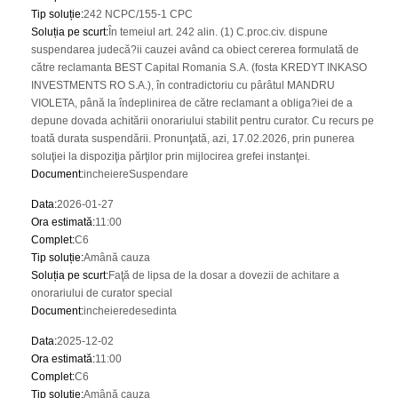
Tip soluție
:
242 NCPC/155-1 CPC
Soluția pe scurt
:
În temeiul art. 242 alin. (1) C.proc.civ. dispune
suspendarea judecă?ii cauzei având ca obiect cererea formulată de
către reclamanta BEST Capital Romania S.A. (fosta KREDYT INKASO
INVESTMENTS RO S.A.), în contradictoriu cu pârâtul MANDRU
VIOLETA, până la îndeplinirea de către reclamant a obliga?iei de a
depune dovada achitării onorariului stabilit pentru curator. Cu recurs pe
toată durata suspendării. Pronunţată, azi, 17.02.2026, prin punerea
soluţiei la dispoziţia părţilor prin mijlocirea grefei instanţei.
Document
:
incheiereSuspendare
Data
:
2026-01-27
Ora estimată
:
11:00
Complet
:
C6
Tip soluție
:
Amână cauza
Soluția pe scurt
:
Faţă de lipsa de la dosar a dovezii de achitare a
onorariului de curator special
Document
:
incheieredesedinta
Data
:
2025-12-02
Ora estimată
:
11:00
Complet
:
C6
Tip soluție
:
Amână cauza