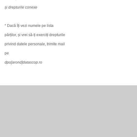
și drepturile conexe
* Dacă îți vezi numele pe lista
părților, și vrei să-ți exerciți drepturile
privind datele personale, trimite mail
pe
dpo[arond]datascop.ro