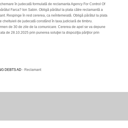
 chemare în judecată formulată de reclamanta Agency For Control Of
pârâtul Farca? Ion Sabin. Obligă pârâtul la plata către reclamantă a
ant. Respinge în rest cererea, ca neîntemeiată. Obligă pârâtul la plata
e cheltuieli de judecată constând în taxa judiciară de timbru.
termen de 30 de zile de la comunicare. Cererea de apel se va depune
a de 28.10.2025 prin punerea soluţiei la dispoziţia părţilor prin
NG DEBTS AD
- Reclamant