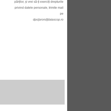
părților, și vrei să-ți exerciți drepturile
privind datele personale, trimite mail
pe
dpo[arond]datascop.ro