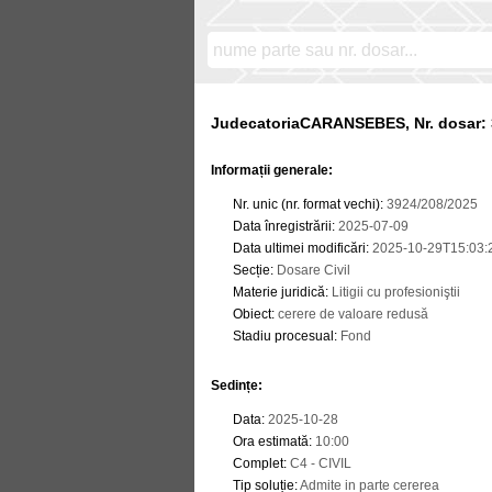
JudecatoriaCARANSEBES, Nr. dosar: 
Informații generale:
Nr. unic (nr. format vechi)
:
3924/208/2025
Data înregistrării
:
2025-07-09
Data ultimei modificări
:
2025-10-29T15:03:
Secție
:
Dosare Civil
Materie juridică
:
Litigii cu profesioniştii
Obiect
:
cerere de valoare redusă
Stadiu procesual
:
Fond
Sedințe
:
Data
:
2025-10-28
Ora estimată
:
10:00
Complet
:
C4 - CIVIL
Tip soluție
:
Admite in parte cererea