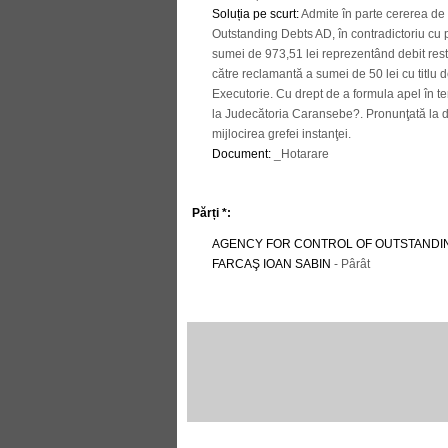
Soluția pe scurt
:
Admite în parte cererea de
Outstanding Debts AD, în contradictoriu cu 
sumei de 973,51 lei reprezentând debit rest
către reclamantă a sumei de 50 lei cu titlu d
Executorie. Cu drept de a formula apel în 
la Judecătoria Caransebe?. Pronunţată la dat
mijlocirea grefei instanţei.
Document
:
_Hotarare
Părți *:
AGENCY FOR CONTROL OF OUTSTANDI
FARCAŞ IOAN SABIN
- Pârât