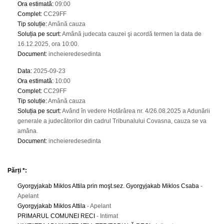
Ora estimată
:
09:00
Complet
:
CC29FF
Tip soluție
:
Amână cauza
Soluția pe scurt
:
Amână judecata cauzei şi acordă termen la data de
16.12.2025, ora 10:00.
Document
:
incheieredesedinta
Data
:
2025-09-23
Ora estimată
:
10:00
Complet
:
CC29FF
Tip soluție
:
Amână cauza
Soluția pe scurt
:
Având în vedere Hotărârea nr. 4/26.08.2025 a Adunării
generale a judecătorilor din cadrul Tribunalului Covasna, cauza se va
amâna.
Document
:
incheieredesedinta
Părți *:
Gyorgyjakab Miklos Attila prin moşt.sez. Gyorgyjakab Miklos Csaba
-
Apelant
Gyorgyjakab Miklos Attila
- Apelant
PRIMARUL COMUNEI RECI
- Intimat