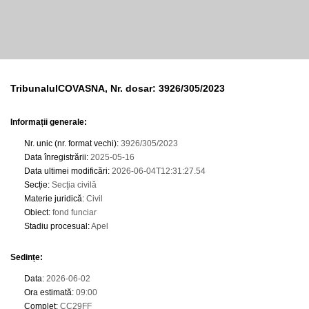
TribunalulCOVASNA, Nr. dosar: 3926/305/2023
Informații generale:
Nr. unic (nr. format vechi)
:
3926/305/2023
Data înregistrării
:
2025-05-16
Data ultimei modificări
:
2026-06-04T12:31:27.54
Secție
:
Secţia civilă
Materie juridică
:
Civil
Obiect
:
fond funciar
Stadiu procesual
:
Apel
Sedințe
:
Data
:
2026-06-02
Ora estimată
:
09:00
Complet
:
CC29FF