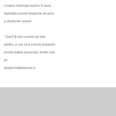
Conține informații publice în baza
legislației privind drepturile de autor
și drepturile conexe
* Dacă îți vezi numele pe lista
părților, și vrei să-ți exerciți drepturile
privind datele personale, trimite mail
pe
dpo[arond]datascop.ro