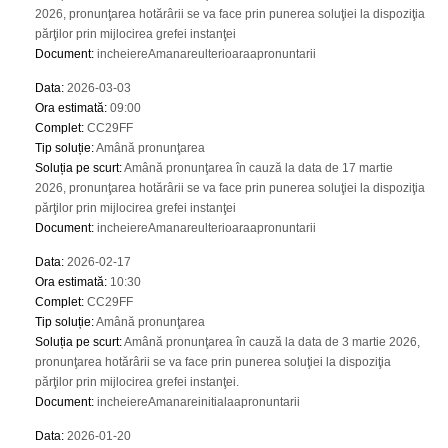
2026, pronunţarea hotărârii se va face prin punerea soluţiei la dispoziţia
părţilor prin mijlocirea grefei instanţei
Document
:
incheiereAmanareulterioaraapronuntarii
Data
:
2026-03-03
Ora estimată
:
09:00
Complet
:
CC29FF
Tip soluție
:
Amână pronunţarea
Soluția pe scurt
:
Amână pronunţarea în cauză la data de 17 martie
2026, pronunţarea hotărârii se va face prin punerea soluţiei la dispoziţia
părţilor prin mijlocirea grefei instanţei
Document
:
incheiereAmanareulterioaraapronuntarii
Data
:
2026-02-17
Ora estimată
:
10:30
Complet
:
CC29FF
Tip soluție
:
Amână pronunţarea
Soluția pe scurt
:
Amână pronunţarea în cauză la data de 3 martie 2026,
pronunţarea hotărârii se va face prin punerea soluţiei la dispoziţia
părţilor prin mijlocirea grefei instanţei.
Document
:
incheiereAmanareinitialaapronuntarii
Data
:
2026-01-20