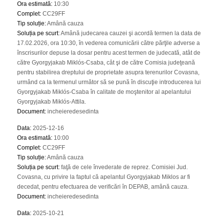
Ora estimată
:
10:30
Complet
:
CC29FF
Tip soluție
:
Amână cauza
Soluția pe scurt
:
Amână judecarea cauzei şi acordă termen la data de
17.02.2026, ora 10:30, în vederea comunicării către părţile adverse a
înscrisurilor depuse la dosar pentru acest termen de judecată, atât de
către Gyorgyjakab Miklós-Csaba, cât şi de către Comisia judeţeană
pentru stabilirea dreptului de proprietate asupra terenurilor Covasna,
urmând ca la termenul următor să se pună în discuţie introducerea lui
Gyorgyjakab Miklós-Csaba în calitate de moştenitor al apelantului
Gyorgyjakab Miklós-Attila.
Document
:
incheieredesedinta
Data
:
2025-12-16
Ora estimată
:
10:00
Complet
:
CC29FF
Tip soluție
:
Amână cauza
Soluția pe scurt
:
faţă de cele învederate de reprez. Comisiei Jud.
Covasna, cu privire la faptul că apelantul Gyorgyjakab Miklos ar fi
decedat, pentru efectuarea de verificări în DEPAB, amână cauza.
Document
:
incheieredesedinta
Data
:
2025-10-21