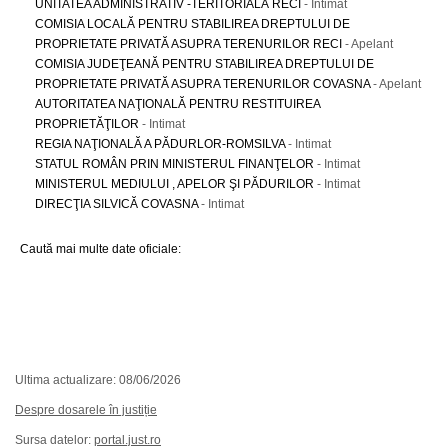
UNITATEA ADMINISTRATIV -TERITORIALĂ RECI
- Intimat
COMISIA LOCALĂ PENTRU STABILIREA DREPTULUI DE
PROPRIETATE PRIVATĂ ASUPRA TERENURILOR RECI
- Apelant
COMISIA JUDEŢEANĂ PENTRU STABILIREA DREPTULUI DE
PROPRIETATE PRIVATĂ ASUPRA TERENURILOR COVASNA
- Apelant
AUTORITATEA NAŢIONALĂ PENTRU RESTITUIREA
PROPRIETĂŢILOR
- Intimat
REGIA NAŢIONALĂ A PĂDURLOR-ROMSILVA
- Intimat
STATUL ROMÂN PRIN MINISTERUL FINANŢELOR
- Intimat
MINISTERUL MEDIULUI , APELOR ŞI PĂDURILOR
- Intimat
DIRECŢIA SILVICĂ COVASNA
- Intimat
Caută mai multe date oficiale:
Ultima actualizare: 08/06/2026
Despre dosarele în justiție
Sursa datelor:
portal.just.ro