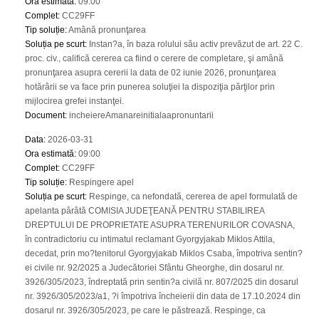
Ora estimată
:
09:00
Complet
:
CC29FF
Tip soluție
:
Amână pronunţarea
Soluția pe scurt
:
Instan?a, în baza rolului său activ prevăzut de art. 22 C.
proc. civ., califică cererea ca fiind o cerere de completare, şi amână
pronunţarea asupra cererii la data de 02 iunie 2026, pronunţarea
hotărârii se va face prin punerea soluţiei la dispoziţia părţilor prin
mijlocirea grefei instanţei.
Document
:
incheiereAmanareinitialaapronuntarii
Data
:
2026-03-31
Ora estimată
:
09:00
Complet
:
CC29FF
Tip soluție
:
Respingere apel
Soluția pe scurt
:
Respinge, ca nefondată, cererea de apel formulată de
apelanta pârâtă COMISIA JUDEŢEANĂ PENTRU STABILIREA
DREPTULUI DE PROPRIETATE ASUPRA TERENURILOR COVASNA,
în contradictoriu cu intimatul reclamant Gyorgyjakab Miklos Attila,
decedat, prin mo?tenitorul Gyorgyjakab Miklos Csaba, împotriva sentin?
ei civile nr. 92/2025 a Judecătoriei Sfântu Gheorghe, din dosarul nr.
3926/305/2023, îndreptată prin sentin?a civilă nr. 807/2025 din dosarul
nr. 3926/305/2023/a1, ?i împotriva încheierii din data de 17.10.2024 din
dosarul nr. 3926/305/2023, pe care le păstrează. Respinge, ca