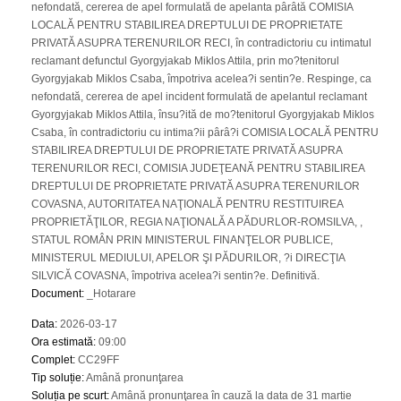
nefondată, cererea de apel formulată de apelanta pârâtă COMISIA
LOCALĂ PENTRU STABILIREA DREPTULUI DE PROPRIETATE
PRIVATĂ ASUPRA TERENURILOR RECI, în contradictoriu cu intimatul
reclamant defunctul Gyorgyjakab Miklos Attila, prin mo?tenitorul
Gyorgyjakab Miklos Csaba, împotriva acelea?i sentin?e. Respinge, ca
nefondată, cererea de apel incident formulată de apelantul reclamant
Gyorgyjakab Miklos Attila, însu?ită de mo?tenitorul Gyorgyjakab Miklos
Csaba, în contradictoriu cu intima?ii pârâ?i COMISIA LOCALĂ PENTRU
STABILIREA DREPTULUI DE PROPRIETATE PRIVATĂ ASUPRA
TERENURILOR RECI, COMISIA JUDEŢEANĂ PENTRU STABILIREA
DREPTULUI DE PROPRIETATE PRIVATĂ ASUPRA TERENURILOR
COVASNA, AUTORITATEA NAŢIONALĂ PENTRU RESTITUIREA
PROPRIETĂŢILOR, REGIA NAŢIONALĂ A PĂDURLOR-ROMSILVA, ,
STATUL ROMÂN PRIN MINISTERUL FINANŢELOR PUBLICE,
MINISTERUL MEDIULUI, APELOR ŞI PĂDURILOR, ?i DIRECŢIA
SILVICĂ COVASNA, împotriva acelea?i sentin?e. Definitivă.
Document
:
_Hotarare
Data
:
2026-03-17
Ora estimată
:
09:00
Complet
:
CC29FF
Tip soluție
:
Amână pronunţarea
Soluția pe scurt
:
Amână pronunţarea în cauză la data de 31 martie