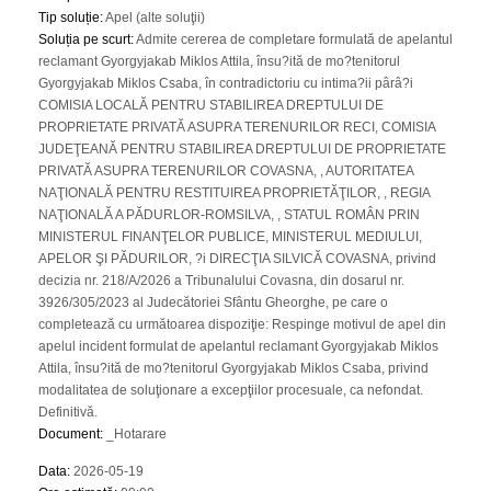
Tip soluție
:
Apel (alte soluţii)
Soluția pe scurt
:
Admite cererea de completare formulată de apelantul
reclamant Gyorgyjakab Miklos Attila, însu?ită de mo?tenitorul
Gyorgyjakab Miklos Csaba, în contradictoriu cu intima?ii pârâ?i
COMISIA LOCALĂ PENTRU STABILIREA DREPTULUI DE
PROPRIETATE PRIVATĂ ASUPRA TERENURILOR RECI, COMISIA
JUDEŢEANĂ PENTRU STABILIREA DREPTULUI DE PROPRIETATE
PRIVATĂ ASUPRA TERENURILOR COVASNA, , AUTORITATEA
NAŢIONALĂ PENTRU RESTITUIREA PROPRIETĂŢILOR, , REGIA
NAŢIONALĂ A PĂDURLOR-ROMSILVA, , STATUL ROMÂN PRIN
MINISTERUL FINANŢELOR PUBLICE, MINISTERUL MEDIULUI,
APELOR ŞI PĂDURILOR, ?i DIRECŢIA SILVICĂ COVASNA, privind
decizia nr. 218/A/2026 a Tribunalului Covasna, din dosarul nr.
3926/305/2023 al Judecătoriei Sfântu Gheorghe, pe care o
completează cu următoarea dispoziţie: Respinge motivul de apel din
apelul incident formulat de apelantul reclamant Gyorgyjakab Miklos
Attila, însu?ită de mo?tenitorul Gyorgyjakab Miklos Csaba, privind
modalitatea de soluţionare a excepţiilor procesuale, ca nefondat.
Definitivă.
Document
:
_Hotarare
Data
:
2026-05-19