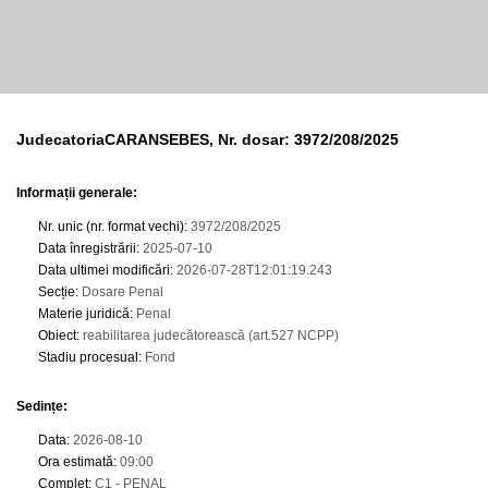
JudecatoriaCARANSEBES, Nr. dosar: 3972/208/2025
Informații generale:
Nr. unic (nr. format vechi)
:
3972/208/2025
Data înregistrării
:
2025-07-10
Data ultimei modificări
:
2026-07-28T12:01:19.243
Secție
:
Dosare Penal
Materie juridică
:
Penal
Obiect
:
reabilitarea judecătorească (art.527 NCPP)
Stadiu procesual
:
Fond
Sedințe
:
Data
:
2026-08-10
Ora estimată
:
09:00
Complet
:
C1 - PENAL