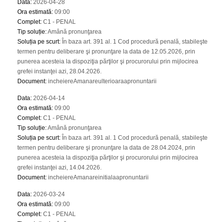
Data
:
2026-04-28
Ora estimată
:
09:00
Complet
:
C1 - PENAL
Tip soluție
:
Amână pronunţarea
Soluția pe scurt
:
În baza art. 391 al. 1 Cod procedură penală, stabileşte
termen pentru deliberare şi pronunţare la data de 12.05.2026, prin
punerea acesteia la dispoziţia părţilor şi procurorului prin mijlocirea
grefei instanţei azi, 28.04.2026.
Document
:
incheiereAmanareulterioaraapronuntarii
Data
:
2026-04-14
Ora estimată
:
09:00
Complet
:
C1 - PENAL
Tip soluție
:
Amână pronunţarea
Soluția pe scurt
:
În baza art. 391 al. 1 Cod procedură penală, stabileşte
termen pentru deliberare şi pronunţare la data de 28.04.2024, prin
punerea acesteia la dispoziţia părţilor şi procurorului prin mijlocirea
grefei instanţei azi, 14.04.2026.
Document
:
incheiereAmanareinitialaapronuntarii
Data
:
2026-03-24
Ora estimată
:
09:00
Complet
:
C1 - PENAL