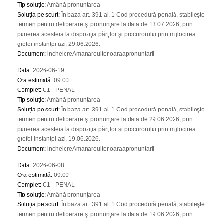
Tip soluție
:
Amână pronunţarea
Soluția pe scurt
:
În baza art. 391 al. 1 Cod procedură penală, stabileşte
termen pentru deliberare şi pronunţare la data de 13.07.2026, prin
punerea acesteia la dispoziţia părţilor şi procurorului prin mijlocirea
grefei instanţei azi, 29.06.2026.
Document
:
incheiereAmanareulterioaraapronuntarii
Data
:
2026-06-19
Ora estimată
:
09:00
Complet
:
C1 - PENAL
Tip soluție
:
Amână pronunţarea
Soluția pe scurt
:
În baza art. 391 al. 1 Cod procedură penală, stabileşte
termen pentru deliberare şi pronunţare la data de 29.06.2026, prin
punerea acesteia la dispoziţia părţilor şi procurorului prin mijlocirea
grefei instanţei azi, 19.06.2026.
Document
:
incheiereAmanareulterioaraapronuntarii
Data
:
2026-06-08
Ora estimată
:
09:00
Complet
:
C1 - PENAL
Tip soluție
:
Amână pronunţarea
Soluția pe scurt
:
În baza art. 391 al. 1 Cod procedură penală, stabileşte
termen pentru deliberare şi pronunţare la data de 19.06.2026, prin