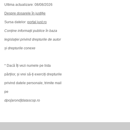
Ultima actualizare: 08/08/2026
Despre dosarele în justiție
Sursa datelor:
portal.just.ro
Conține informații publice în baza
legislației privind drepturile de autor
și drepturile conexe
* Dacă îți vezi numele pe lista
părților, și vrei să-ți exerciți drepturile
privind datele personale, trimite mail
pe
dpo[arond]datascop.ro