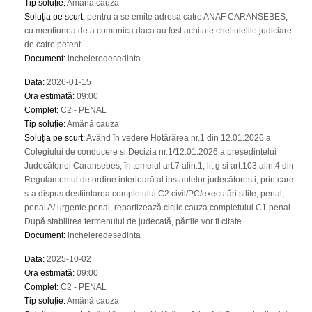
Tip soluție
:
Amână cauza
Soluția pe scurt
:
pentru a se emite adresa catre ANAF CARANSEBES,
cu mentiunea de a comunica daca au fost achitate cheltuielile judiciare
de catre petent.
Document
:
incheieredesedinta
Data
:
2026-01-15
Ora estimată
:
09:00
Complet
:
C2 - PENAL
Tip soluție
:
Amână cauza
Soluția pe scurt
:
Având în vedere Hotărârea nr.1 din 12.01.2026 a
Colegiului de conducere si Decizia nr.1/12.01.2026 a presedintelui
Judecătoriei Caransebes, în temeiul art.7 alin.1, lit.g si art.103 alin.4 din
Regulamentul de ordine interioară al instantelor judecătoresti, prin care
s-a dispus desfiintarea completului C2 civil/PC/executări silite, penal,
penal A/ urgente penal, repartizează ciclic cauza completului C1 penal
După stabilirea termenului de judecată, părtile vor fi citate.
Document
:
incheieredesedinta
Data
:
2025-10-02
Ora estimată
:
09:00
Complet
:
C2 - PENAL
Tip soluție
:
Amână cauza