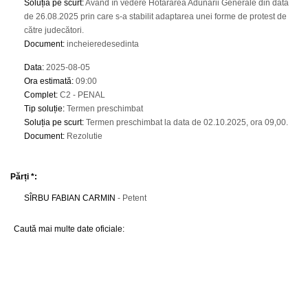
Soluția pe scurt
:
Având în vedere Hotărârea Adunării Generale din data
de 26.08.2025 prin care s-a stabilit adaptarea unei forme de protest de
către judecători.
Document
:
incheieredesedinta
Data
:
2025-08-05
Ora estimată
:
09:00
Complet
:
C2 - PENAL
Tip soluție
:
Termen preschimbat
Soluția pe scurt
:
Termen preschimbat la data de 02.10.2025, ora 09,00.
Document
:
Rezolutie
Părți *:
SÎRBU FABIAN CARMIN
- Petent
Caută mai multe date oficiale: