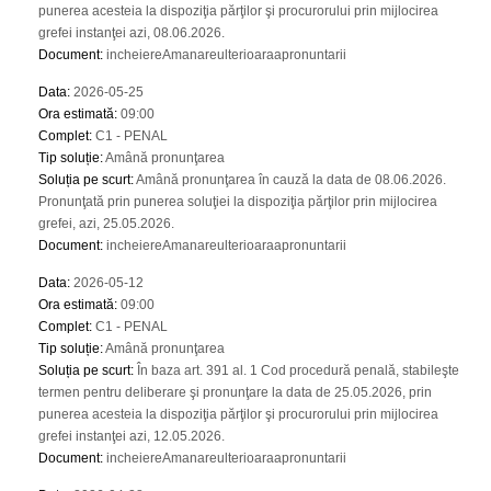
punerea acesteia la dispoziţia părţilor şi procurorului prin mijlocirea
grefei instanţei azi, 08.06.2026.
Document
:
incheiereAmanareulterioaraapronuntarii
Data
:
2026-05-25
Ora estimată
:
09:00
Complet
:
C1 - PENAL
Tip soluție
:
Amână pronunţarea
Soluția pe scurt
:
Amână pronunţarea în cauză la data de 08.06.2026.
Pronunţată prin punerea soluţiei la dispoziţia părţilor prin mijlocirea
grefei, azi, 25.05.2026.
Document
:
incheiereAmanareulterioaraapronuntarii
Data
:
2026-05-12
Ora estimată
:
09:00
Complet
:
C1 - PENAL
Tip soluție
:
Amână pronunţarea
Soluția pe scurt
:
În baza art. 391 al. 1 Cod procedură penală, stabileşte
termen pentru deliberare şi pronunţare la data de 25.05.2026, prin
punerea acesteia la dispoziţia părţilor şi procurorului prin mijlocirea
grefei instanţei azi, 12.05.2026.
Document
:
incheiereAmanareulterioaraapronuntarii