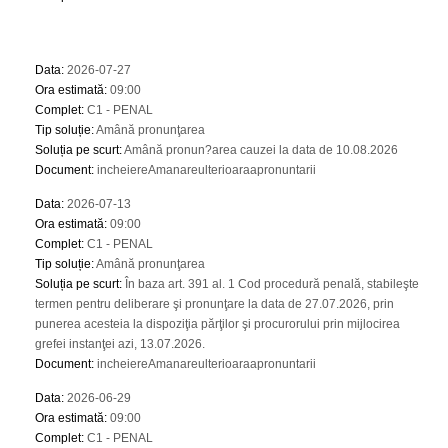
Data
:
2026-07-27
Ora estimată
:
09:00
Complet
:
C1 - PENAL
Tip soluție
:
Amână pronunţarea
Soluția pe scurt
:
Amână pronun?area cauzei la data de 10.08.2026
Document
:
incheiereAmanareulterioaraapronuntarii
Data
:
2026-07-13
Ora estimată
:
09:00
Complet
:
C1 - PENAL
Tip soluție
:
Amână pronunţarea
Soluția pe scurt
:
În baza art. 391 al. 1 Cod procedură penală, stabileşte
termen pentru deliberare şi pronunţare la data de 27.07.2026, prin
punerea acesteia la dispoziţia părţilor şi procurorului prin mijlocirea
grefei instanţei azi, 13.07.2026.
Document
:
incheiereAmanareulterioaraapronuntarii
Data
:
2026-06-29
Ora estimată
:
09:00
Complet
:
C1 - PENAL