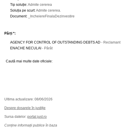
Tip soluție
:
Admite cererea
Soluția pe scurt
:
Admite cererea.
Document
:
_IncheiereFinalaDezinvestire
Părți *:
AGENCY FOR CONTROL OF OUTSTANDING DEBTS AD
- Reclamant
ENACHE NECULAI
- Pârât
Caută mai multe date oficiale:
Ultima actualizare: 08/06/2026
Despre dosarele în justiție
Sursa datelor:
portal.just.ro
Conține informații publice în baza