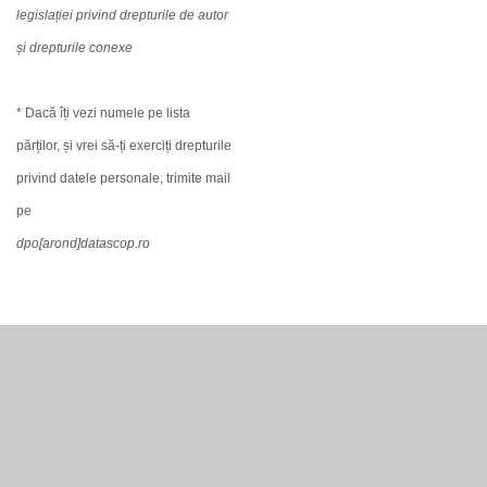
legislației privind drepturile de autor
și drepturile conexe
* Dacă îți vezi numele pe lista
părților, și vrei să-ți exerciți drepturile
privind datele personale, trimite mail
pe
dpo[arond]datascop.ro