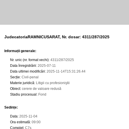
JudecatoriaRAMNICUSARAT, Nr. dosar: 4311/287/2025
Informații generale:
Nr. unic (nr. format vechi)
:
4311/287/2025
Data înregistrării
:
2025-07-11
Data ultimei modificări
:
2025-11-14T15:31:26.44
Secție
:
Civil-penal
Materie juridică
:
Litigii cu profesioniştii
Obiect
:
cerere de valoare redusă
Stadiu procesual
:
Fond
Sedințe
:
Data
:
2025-11-04
Ora estimată
:
09:00
Complet
:
C7s