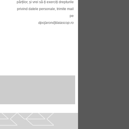
părților, și vrei să-ți exerciți drepturile
privind datele personale, trimite mail
pe
dpo[arond]datascop.ro