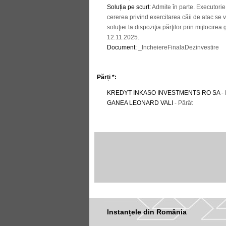
Soluția pe scurt
:
Admite în parte. Executorie
cererea privind exercitarea căii de atac s
soluţiei la dispoziţia părţilor prin mijlocirea
12.11.2025.
Document
:
_IncheiereFinalaDezinvestire
Părți *:
KREDYT INKASO INVESTMENTS RO SA
-
GANEA LEONARD VALI
- Pârât
Instanțele din România