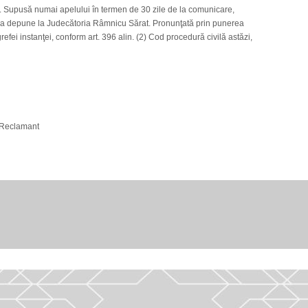
. Supusă numai apelului în termen de 30 zile de la comunicare,
e va depune la Judecătoria Râmnicu Sărat. Pronunţată prin punerea
 grefei instanţei, conform art. 396 alin. (2) Cod procedură civilă astăzi,
 Reclamant