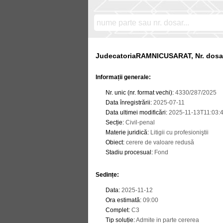
JudecatoriaRAMNICUSARAT, Nr. dosar
Informații generale:
Nr. unic (nr. format vechi)
:
4330/287/2025
Data înregistrării
:
2025-07-11
Data ultimei modificări
:
2025-11-13T11:03:
Secție
:
Civil-penal
Materie juridică
:
Litigii cu profesioniştii
Obiect
:
cerere de valoare redusă
Stadiu procesual
:
Fond
Sedințe
:
Data
:
2025-11-12
Ora estimată
:
09:00
Complet
:
C3
Tip soluție
:
Admite in parte cererea