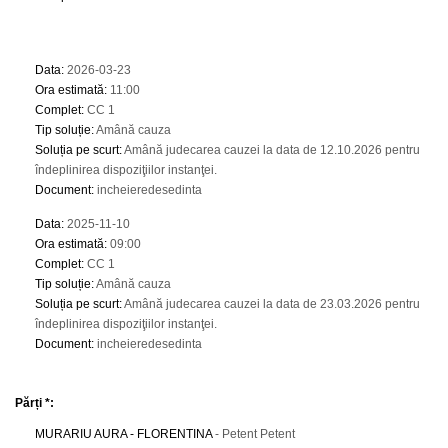
Data
:
2026-03-23
Ora estimată
:
11:00
Complet
:
CC 1
Tip soluție
:
Amână cauza
Soluția pe scurt
:
Amână judecarea cauzei la data de 12.10.2026 pentru
îndeplinirea dispoziţiilor instanţei.
Document
:
incheieredesedinta
Data
:
2025-11-10
Ora estimată
:
09:00
Complet
:
CC 1
Tip soluție
:
Amână cauza
Soluția pe scurt
:
Amână judecarea cauzei la data de 23.03.2026 pentru
îndeplinirea dispoziţiilor instanţei.
Document
:
incheieredesedinta
Părți *:
MURARIU AURA - FLORENTINA
- Petent Petent