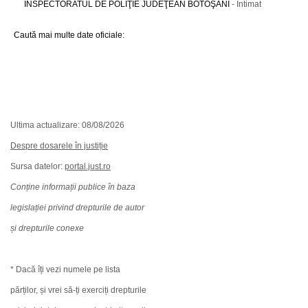
INSPECTORATUL DE POLIŢIE JUDEŢEAN BOTOŞANI
- Intimat
Caută mai multe date oficiale:
Ultima actualizare: 08/08/2026
Despre dosarele în justiție
Sursa datelor:
portal.just.ro
Conține informații publice în baza
legislației privind drepturile de autor
și drepturile conexe
* Dacă îți vezi numele pe lista
părților, și vrei să-ți exerciți drepturile