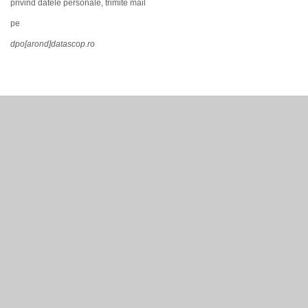
privind datele personale, trimite mail
pe
dpo[arond]datascop.ro