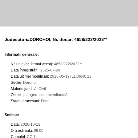
JudecatoriaDOROHOI, Nr. dosar: 4658/222/2023**
Informații generale:
Nr. unic (nr. format vechi)
:
4658/222/2023**
Data înregistrării
:
2025-07-24
Data ultimei modificări
:
2026-05-19T11:06:40.23
Secție
:
Dorohoi
Materie juridică
:
Civil
Obiect
:
plângere contravenţională
Stadiu procesual
:
Fond
Sedințe
:
Data
:
2026-10-12
Ora estimată
:
09:00
Complet
:
CC 1