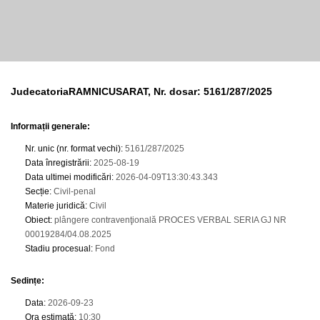
JudecatoriaRAMNICUSARAT, Nr. dosar: 5161/287/2025
Informații generale:
Nr. unic (nr. format vechi)
:
5161/287/2025
Data înregistrării
:
2025-08-19
Data ultimei modificări
:
2026-04-09T13:30:43.343
Secție
:
Civil-penal
Materie juridică
:
Civil
Obiect
:
plângere contravenţională PROCES VERBAL SERIA GJ NR
00019284/04.08.2025
Stadiu procesual
:
Fond
Sedințe
:
Data
:
2026-09-23
Ora estimată
:
10:30