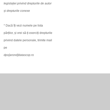
legislației privind drepturile de autor
și drepturile conexe
* Dacă îți vezi numele pe lista
părților, și vrei să-ți exerciți drepturile
privind datele personale, trimite mail
pe
dpo[arond]datascop.ro