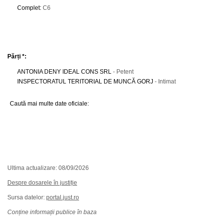
Complet
:
C6
Părți *:
ANTONIA DENY IDEAL CONS SRL
- Petent
INSPECTORATUL TERITORIAL DE MUNCĂ GORJ
- Intimat
Caută mai multe date oficiale:
Ultima actualizare: 08/09/2026
Despre dosarele în justiție
Sursa datelor:
portal.just.ro
Conține informații publice în baza