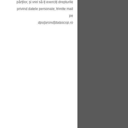
părților, și vrei să-ți exerciți drepturile
privind datele personale, trimite mail
pe
dpo[arond]datascop.ro