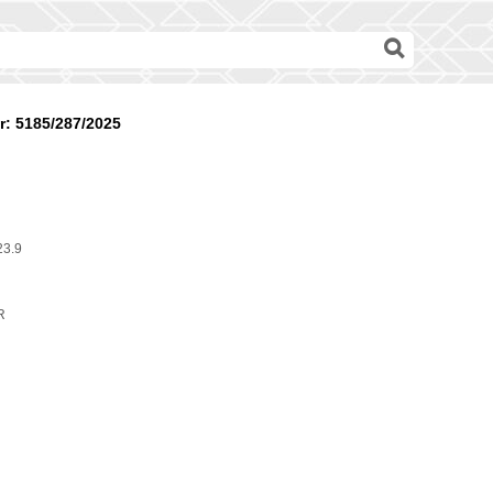
: 5185/287/2025
23.9
R