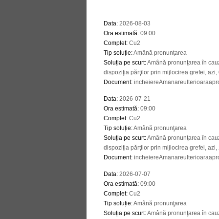
Data
:
2026-08-03
Ora estimată
:
09:00
Complet
:
Cu2
Tip soluție
:
Amână pronunţarea
Soluția pe scurt
:
Amână pronunţarea în cauză
dispoziţia părţilor prin mijlocirea grefei, azi
Document
:
incheiereAmanareulterioaraapro
Data
:
2026-07-21
Ora estimată
:
09:00
Complet
:
Cu2
Tip soluție
:
Amână pronunţarea
Soluția pe scurt
:
Amână pronunţarea în cauză
dispoziţia părţilor prin mijlocirea grefei, azi
Document
:
incheiereAmanareulterioaraapro
Data
:
2026-07-07
Ora estimată
:
09:00
Complet
:
Cu2
Tip soluție
:
Amână pronunţarea
Soluția pe scurt
:
Amână pronunţarea în cauză