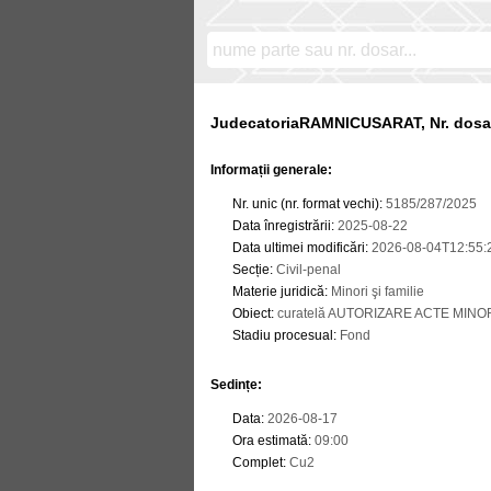
JudecatoriaRAMNICUSARAT, Nr. dosar
Informații generale:
Nr. unic (nr. format vechi)
:
5185/287/2025
Data înregistrării
:
2025-08-22
Data ultimei modificări
:
2026-08-04T12:55:
Secție
:
Civil-penal
Materie juridică
:
Minori şi familie
Obiect
:
curatelă AUTORIZARE ACTE MINO
Stadiu procesual
:
Fond
Sedințe
:
Data
:
2026-08-17
Ora estimată
:
09:00
Complet
:
Cu2