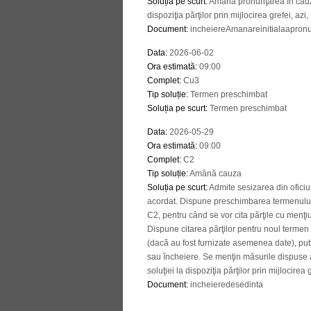
Soluția pe scurt
:
Amână pronunţarea în cauză
dispoziţia părţilor prin mijlocirea grefei, azi
Document
:
incheiereAmanareinitialaapronu
Data
:
2026-06-02
Ora estimată
:
09:00
Complet
:
Cu3
Tip soluție
:
Termen preschimbat
Soluția pe scurt
:
Termen preschimbat
Data
:
2026-05-29
Ora estimată
:
09:00
Complet
:
C2
Tip soluție
:
Amână cauza
Soluția pe scurt
:
Admite sesizarea din oficiu
acordat. Dispune preschimbarea termenului 
C2, pentru când se vor cita părţile cu menţi
Dispune citarea părţilor pentru noul termen 
(dacă au fost furnizate asemenea date), publ
sau încheiere. Se menţin măsurile dispuse a
soluţiei la dispoziţia părţilor prin mijlocirea
Document
:
incheieredesedinta