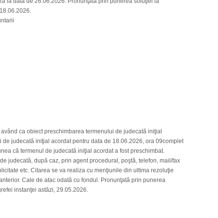
 la data de 26.06.2026. Pronunţată prin punerea soluţiei la
, 18.06.2026.
ntarii
 având ca obiect preschimbarea termenului de judecată iniţial
de judecată iniţial acordat pentru data de 18.06.2026, ora 09complet
unea că termenul de judecată iniţial acordat a fost preschimbat.
de judecată, după caz, prin agent procedural, poştă, telefon, mail/fax
icitate etc. Citarea se va realiza cu menţiunile din ultima rezoluţie
nterior. Cale de atac odată cu fondul. Pronunţată prin punerea
 grefei instanţei astăzi, 29.05.2026.