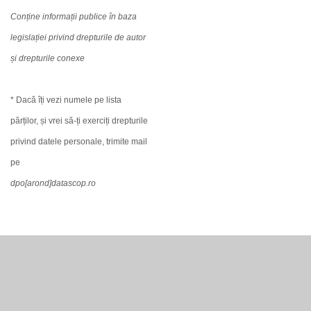
Conține informații publice în baza
legislației privind drepturile de autor
și drepturile conexe
* Dacă îți vezi numele pe lista
părților, și vrei să-ți exerciți drepturile
privind datele personale, trimite mail
pe
dpo[arond]datascop.ro