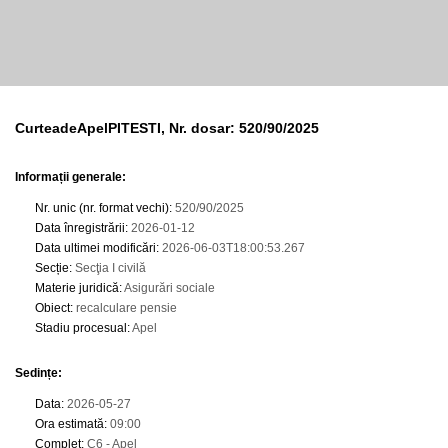
CurteadeApelPITESTI, Nr. dosar: 520/90/2025
Informații generale:
Nr. unic (nr. format vechi)
:
520/90/2025
Data înregistrării
:
2026-01-12
Data ultimei modificări
:
2026-06-03T18:00:53.267
Secție
:
Secţia I civilă
Materie juridică
:
Asigurări sociale
Obiect
:
recalculare pensie
Stadiu procesual
:
Apel
Sedințe
:
Data
:
2026-05-27
Ora estimată
:
09:00
Complet
:
C6 - Apel