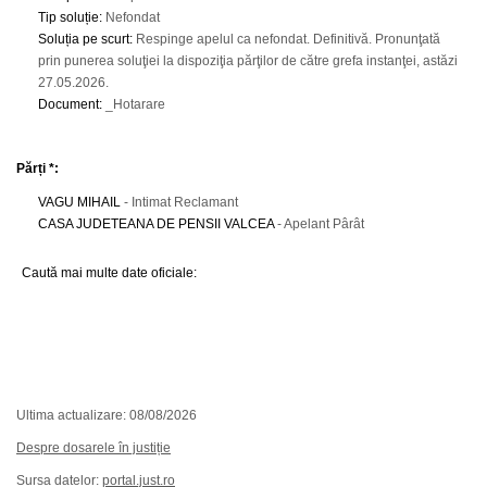
Tip soluție
:
Nefondat
Soluția pe scurt
:
Respinge apelul ca nefondat. Definitivă. Pronunţată
prin punerea soluţiei la dispoziţia părţilor de către grefa instanţei, astăzi
27.05.2026.
Document
:
_Hotarare
Părți *:
VAGU MIHAIL
- Intimat Reclamant
CASA JUDETEANA DE PENSII VALCEA
- Apelant Pârât
Caută mai multe date oficiale:
Ultima actualizare: 08/08/2026
Despre dosarele în justiție
Sursa datelor:
portal.just.ro