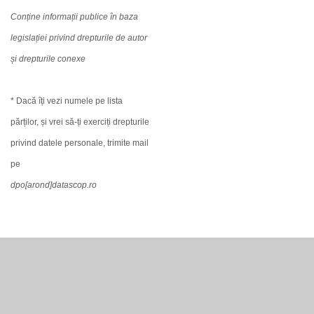
Conține informații publice în baza
legislației privind drepturile de autor
și drepturile conexe
* Dacă îți vezi numele pe lista
părților, și vrei să-ți exerciți drepturile
privind datele personale, trimite mail
pe
dpo[arond]datascop.ro