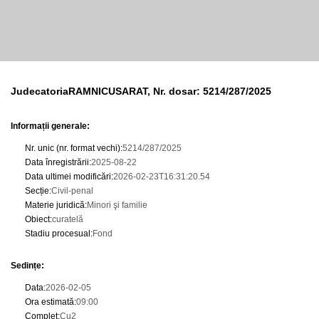
JudecatoriaRAMNICUSARAT, Nr. dosar: 5214/287/2025
Informații generale:
Nr. unic (nr. format vechi)
:
5214/287/2025
Data înregistrării
:
2025-08-22
Data ultimei modificări
:
2026-02-23T16:31:20.54
Secție
:
Civil-penal
Materie juridică
:
Minori şi familie
Obiect
:
curatelă
Stadiu procesual
:
Fond
Sedințe
:
Data
:
2026-02-05
Ora estimată
:
09:00
Complet
:
Cu2