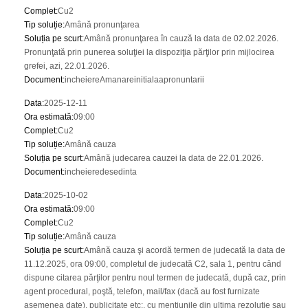
Complet
:
Cu2
Tip soluție
:
Amână pronunţarea
Soluția pe scurt
:
Amână pronunţarea în cauză la data de 02.02.2026.
Pronunţată prin punerea soluţiei la dispoziţia părţilor prin mijlocirea
grefei, azi, 22.01.2026.
Document
:
incheiereAmanareinitialaapronuntarii
Data
:
2025-12-11
Ora estimată
:
09:00
Complet
:
Cu2
Tip soluție
:
Amână cauza
Soluția pe scurt
:
Amână judecarea cauzei la data de 22.01.2026.
Document
:
incheieredesedinta
Data
:
2025-10-02
Ora estimată
:
09:00
Complet
:
Cu2
Tip soluție
:
Amână cauza
Soluția pe scurt
:
Amână cauza şi acordă termen de judecată la data de
11.12.2025, ora 09:00, completul de judecată C2, sala 1, pentru când
dispune citarea părţilor pentru noul termen de judecată, după caz, prin
agent procedural, poştă, telefon, mail/fax (dacă au fost furnizate
asemenea date), publicitate etc:, cu menţiunile din ultima rezoluţie sau