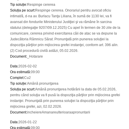
Tip soluție
:
Respinge cererea
Soluția pe scurt
:
Respinge cererea. Onorariul pentru avocat oficiu
intimat/ă, d-na av. Burlacu Tanţa Liliana, în sumă de 1130 lei, va fi
avansat din fondurile Ministerului Justiţiei şi va rămâne în sarcina
statului.(delegaţie 9207/09.12.2025) Cu apel în termen de 30 zile de la
comunicare, cererea privind exercitarea căii de atac se va depune la
Judecătoria Râmnicu Sărat. Pronunţată prin punerea soluţiei la
dispoziţia părţilor prin mijlocirea grefei instanţei, conform art. 396 alin.
(2) Cod procedură civilă astăzi, 05.02.2026.
Document
:
_Hotarare
Data
:
2026-02-02
Ora estimată
:
09:00
Complet
:
Cu2
Tip soluție
:
Amână pronunţarea
Soluția pe scurt
:
Amână pronunţarea hotărârii la data de 05.02.2026,
pentru când soluţia va fi pusă la dispoziţia părţilor prin mijlocirea grefei
instanţei. Pronunţată prin punerea soluţiei la dispoziţia părţilor prin
mijlocirea grefei, azi, 02.02.2026.
Document
:
incheiereAmanareulterioaraapronuntarii
Data
:
2026-01-22
Ora estimată
:
09:00