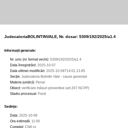
JudecatoriaBOLINTINVALE, Nr. dosar: 5309/192/2025/a1.4
Informații generale:
Nr. unic (nr. format vechi)
:
5309/192/2025/a1.4
Data înregistrării
:
2025-10-07
Data ultimei modificări
:
2025-10-08T14:01:13.85
Secție
:
Judecatoria Bolintin Vale - cauze generale
Materie juridică
:
Penal
Obiect
:
verificare măsuri preventive (art.207 NCPP)
Stadiu procesual
:
Fond
Sedințe
:
Data
:
2025-10-08
Ora estimată
:
11:00
Complet
:
CN6 cc