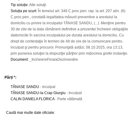
Tip soluție
:
Alte soluţii
Soluția pe scurt
:
În temeiul art. 348 C.proc.pen. rap. la art. 207 alin. (6)
C.proc.pen., constată legalitatea măsurii preventive a arestului la
domiciliu cu privire la inculpatul TĂNASE SANDU, (...). Menţine pentru
30 de zile de la data rămânerii definitive a prezentei încheieri obligaţiile
statornicite în sarcina inculpatului pe durata arestului la domiciliu. Cu
drept de contestaţie în termen de 48 de ore de la comunicare pentru
inculpat şi pentru procuror. Pronunţată astăzi, 08.10.2025, ora 13:13,
prin punerea soluţiei la dispoziţie părţilor prin mijlocirea grefei instanţei.
Document
:
_IncheiereFinalaDezinvestire
Părți *:
TĂNASE SANDU
- Inculpat
TĂNASE SANDU-la Crap Giurgiu
- Inculpat
CALIN DANIELA FLORICA
- Parte vătămată
Caută mai multe date oficiale: