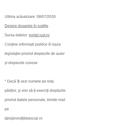
Ultima actualizare: 08/07/2026
Despre dosarele în justiție
Sursa datelor:
portal.just.ro
Conține informații publice în baza
legislației privind drepturile de autor
și drepturile conexe
* Dacă îți vezi numele pe lista
părților, și vrei să-ți exerciți drepturile
privind datele personale, trimite mail
pe
dpo[arond]datascop.ro