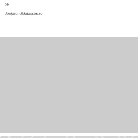
pe
dpo[arond]datascop.ro