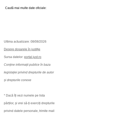
Caută mai multe date oficiale:
Ultima actualizare: 08/08/2026
Despre dosarele în justiție
Sursa datelor:
portal.just.ro
Conține informații publice în baza
legislației privind drepturile de autor
și drepturile conexe
* Dacă îți vezi numele pe lista
părților, și vrei să-ți exerciți drepturile
privind datele personale, trimite mail