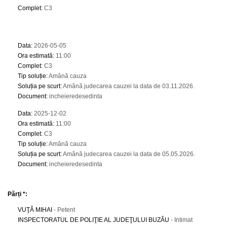
Complet
:
C3
Data
:
2026-05-05
Ora estimată
:
11:00
Complet
:
C3
Tip soluție
:
Amână cauza
Soluția pe scurt
:
Amână judecarea cauzei la data de 03.11.2026.
Document
:
incheieredesedinta
Data
:
2025-12-02
Ora estimată
:
11:00
Complet
:
C3
Tip soluție
:
Amână cauza
Soluția pe scurt
:
Amână judecarea cauzei la data de 05.05.2026.
Document
:
incheieredesedinta
Părți *:
VUŢĂ MIHAI
- Petent
INSPECTORATUL DE POLIŢIE AL JUDEŢULUI BUZĂU
- Intimat