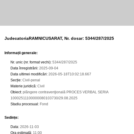
JudecatoriaRAMNICUSARAT, Nr. dosar: 5344/287/2025
Informații generale:
Nr. unic (nr. format vechi)
:
5344/287/2025
Data înregistrării
:
2025-09-04
Data ultimei modificări
:
2026-05-18T10:02:18.667
Secție
:
Civil-penal
Materie juridică
:
Civil
Obiect
:
plângere contravenţională PROCES VERBAL SERIA
10002511100000080103730/29.08.2025
Stadiu procesual
:
Fond
Sedințe
:
Data
:
2026-11-03
Ora estimată
:
11:00