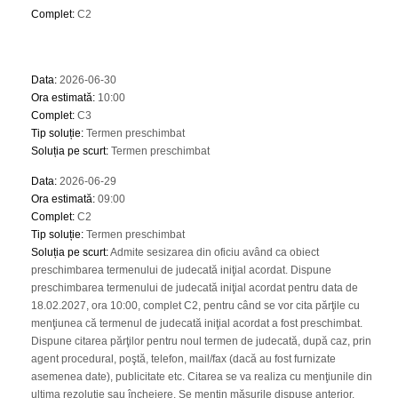
Complet
:
C2
Data
:
2026-06-30
Ora estimată
:
10:00
Complet
:
C3
Tip soluție
:
Termen preschimbat
Soluția pe scurt
:
Termen preschimbat
Data
:
2026-06-29
Ora estimată
:
09:00
Complet
:
C2
Tip soluție
:
Termen preschimbat
Soluția pe scurt
:
Admite sesizarea din oficiu având ca obiect
preschimbarea termenului de judecată iniţial acordat. Dispune
preschimbarea termenului de judecată iniţial acordat pentru data de
18.02.2027, ora 10:00, complet C2, pentru când se vor cita părţile cu
menţiunea că termenul de judecată iniţial acordat a fost preschimbat.
Dispune citarea părţilor pentru noul termen de judecată, după caz, prin
agent procedural, poştă, telefon, mail/fax (dacă au fost furnizate
asemenea date), publicitate etc. Citarea se va realiza cu menţiunile din
ultima rezoluţie sau încheiere. Se menţin măsurile dispuse anterior.