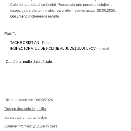
Cale de atac odată cu fondul. Pronunţată prin punerea soluţiei la
dispoziţia părţilor prin mijlocirea grefei instanţei astăzi, 29.06.2026.
Document
:
incheieredesedinta
Părți *:
TACHE CRISTIAN
- Petent
INSPECTORATUL DE POLIŢIE AL JUDEŢULUI ILFOV
- Intimat
Caută mai multe date oficiale:
Ultima actualizare: 08/08/2026
Despre dosarele în justiție
Sursa datelor:
portal.just.ro
Conține informații publice în baza