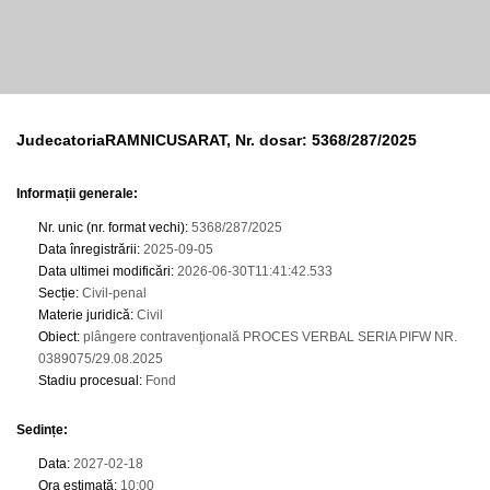
JudecatoriaRAMNICUSARAT, Nr. dosar: 5368/287/2025
Informații generale:
Nr. unic (nr. format vechi)
:
5368/287/2025
Data înregistrării
:
2025-09-05
Data ultimei modificări
:
2026-06-30T11:41:42.533
Secție
:
Civil-penal
Materie juridică
:
Civil
Obiect
:
plângere contravenţională PROCES VERBAL SERIA PIFW NR.
0389075/29.08.2025
Stadiu procesual
:
Fond
Sedințe
:
Data
:
2027-02-18
Ora estimată
:
10:00