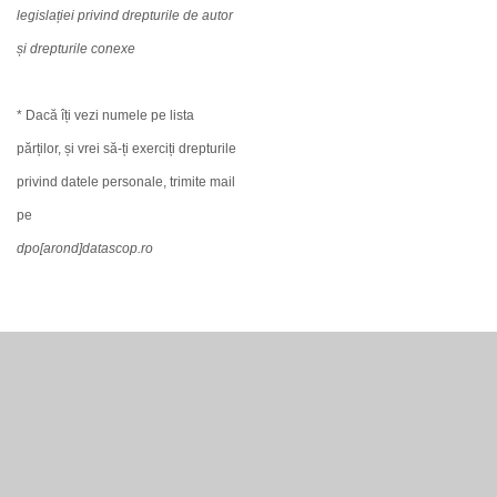
legislației privind drepturile de autor
și drepturile conexe
* Dacă îți vezi numele pe lista
părților, și vrei să-ți exerciți drepturile
privind datele personale, trimite mail
pe
dpo[arond]datascop.ro