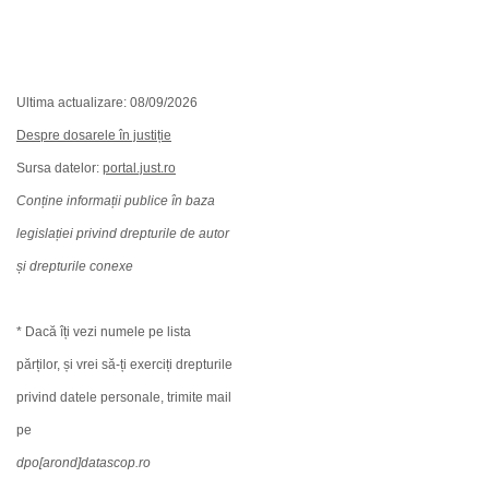
Ultima actualizare: 08/09/2026
Despre dosarele în justiție
Sursa datelor:
portal.just.ro
Conține informații publice în baza
legislației privind drepturile de autor
și drepturile conexe
* Dacă îți vezi numele pe lista
părților, și vrei să-ți exerciți drepturile
privind datele personale, trimite mail
pe
dpo[arond]datascop.ro