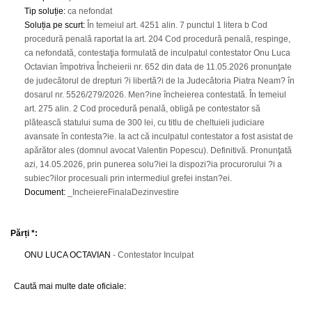
Tip soluție
:
ca nefondat
Soluția pe scurt
:
În temeiul art. 4251 alin. 7 punctul 1 litera b Cod
procedură penală raportat la art. 204 Cod procedură penală, respinge,
ca nefondată, contestaţia formulată de inculpatul contestator Onu Luca
Octavian împotriva Încheierii nr. 652 din data de 11.05.2026 pronunţate
de judecătorul de drepturi ?i libertă?i de la Judecătoria Piatra Neam? în
dosarul nr. 5526/279/2026. Men?ine încheierea contestată. În temeiul
art. 275 alin. 2 Cod procedură penală, obligă pe contestator să
plătească statului suma de 300 lei, cu titlu de cheltuieli judiciare
avansate în contesta?ie. Ia act că inculpatul contestator a fost asistat de
apărător ales (domnul avocat Valentin Popescu). Definitivă. Pronunţată
azi, 14.05.2026, prin punerea solu?iei la dispozi?ia procurorului ?i a
subiec?ilor procesuali prin intermediul grefei instan?ei.
Document
:
_IncheiereFinalaDezinvestire
Părți *:
ONU LUCA OCTAVIAN
- Contestator Inculpat
Caută mai multe date oficiale: