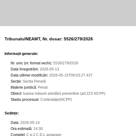
TribunalulNEAMT, Nr. dosar: 5526/279/2026
Informații generale:
Nr. unic (nr. format vechi)
:
5526/279/2026
Data înregistrării
:
2026-05-13
Data ultimei modificări
:
2026-05-15T09:03:27.437
Secție
:
Sectia Penală
Materie juridică
:
Penal
Obiect
:
luarea măsurii arestării preventive (art.223 NCPP)
Stadiu procesual
:
Contestaţie(NCPP)
Sedințe
:
Data
:
2026-05-14
Ora estimată
:
14:30
Complet
:
C.p.2 C.D.L amanare