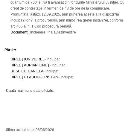
cuantum de 700 lei, va fi avansat din fondurile Ministerului Justiţiei. Cu
drept de contestaţie în termen de 48 de ore de la comunicare.
Pronunţată, astăzi, 12.09.2025, prin punerea acesteia la dispozi?ia
inculpa?ilor ?i a procurorului, prin mijlocirea grefei instan?ei, conform
art. 405 alin. 1 Cod procedură penală.
Document
:
_IncheiereFinalaDezinvestire
Părți *:
HÎRLEŢ ION VIOREL
- Inculpat
HÎRLEŢ ADRIAN IONUŢ
- Inculpat
BUSUIOC DANIELA
- Inculpat
HÎRLEŢ CLAUDIU-CRISTIAN
- Inculpat
Caută mai multe date oficiale:
Ultima actualizare: 08/06/2026