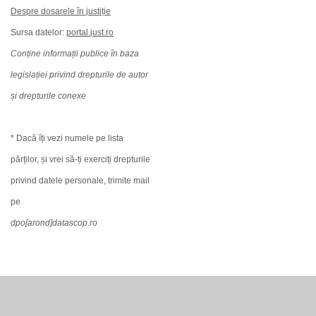
Despre dosarele în justiție
Sursa datelor:
portal.just.ro
Conține informații publice în baza
legislației privind drepturile de autor
și drepturile conexe
* Dacă îți vezi numele pe lista
părților, și vrei să-ți exerciți drepturile
privind datele personale, trimite mail
pe
dpo[arond]datascop.ro