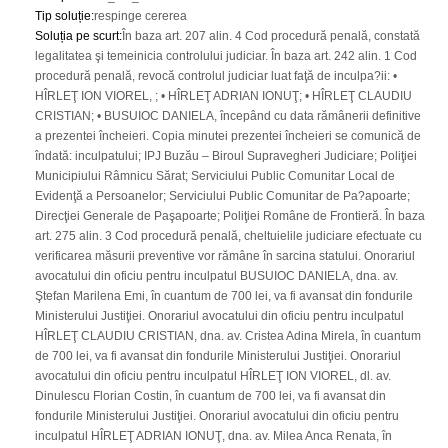
Tip soluție
:
respinge cererea
Soluția pe scurt
:
În baza art. 207 alin. 4 Cod procedură penală, constată
legalitatea şi temeinicia controlului judiciar. În baza art. 242 alin. 1 Cod
procedură penală, revocă controlul judiciar luat faţă de inculpa?ii: •
HÎRLEŢ ION VIOREL, ; • HÎRLEŢ ADRIAN IONUŢ; • HÎRLEŢ CLAUDIU
CRISTIAN; • BUSUIOC DANIELA, începând cu data rămânerii definitive
a prezentei încheieri. Copia minutei prezentei încheieri se comunică de
îndată: inculpatului; IPJ Buzău – Biroul Supravegheri Judiciare; Poliţiei
Municipiului Râmnicu Sărat; Serviciului Public Comunitar Local de
Evidenţă a Persoanelor; Serviciului Public Comunitar de Pa?apoarte;
Direcţiei Generale de Paşapoarte; Poliţiei Române de Frontieră. În baza
art. 275 alin. 3 Cod procedură penală, cheltuielile judiciare efectuate cu
verificarea măsurii preventive vor rămâne în sarcina statului. Onorariul
avocatului din oficiu pentru inculpatul BUSUIOC DANIELA, dna. av.
Ştefan Marilena Emi, în cuantum de 700 lei, va fi avansat din fondurile
Ministerului Justiţiei. Onorariul avocatului din oficiu pentru inculpatul
HÎRLEŢ CLAUDIU CRISTIAN, dna. av. Cristea Adina Mirela, în cuantum
de 700 lei, va fi avansat din fondurile Ministerului Justiţiei. Onorariul
avocatului din oficiu pentru inculpatul HÎRLEŢ ION VIOREL, dl. av.
Dinulescu Florian Costin, în cuantum de 700 lei, va fi avansat din
fondurile Ministerului Justiţiei. Onorariul avocatului din oficiu pentru
inculpatul HÎRLEŢ ADRIAN IONUŢ, dna. av. Milea Anca Renata, în