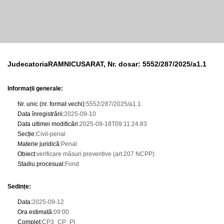
JudecatoriaRAMNICUSARAT, Nr. dosar: 5552/287/2025/a1.1
Informații generale:
Nr. unic (nr. format vechi)
:
5552/287/2025/a1.1
Data înregistrării
:
2025-09-10
Data ultimei modificări
:
2025-09-18T09:11:24.83
Secție
:
Civil-penal
Materie juridică
:
Penal
Obiect
:
verificare măsuri preventive (art.207 NCPP)
Stadiu procesual
:
Fond
Sedințe
:
Data
:
2025-09-12
Ora estimată
:
09:00
Complet
:
CP3_CP_PI