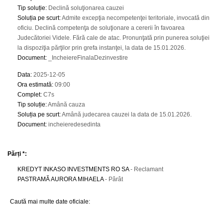
Tip soluție
:
Declină soluţionarea cauzei
Soluția pe scurt
:
Admite excepţia necompetenţei teritoriale, invocată din
oficiu. Declină competenţa de soluţionare a cererii în favoarea
Judecătoriei Videle. Fără cale de atac. Pronunţată prin punerea soluţiei
la dispoziţia părţilor prin grefa instanţei, la data de 15.01.2026.
Document
:
_IncheiereFinalaDezinvestire
Data
:
2025-12-05
Ora estimată
:
09:00
Complet
:
C7s
Tip soluție
:
Amână cauza
Soluția pe scurt
:
Amână judecarea cauzei la data de 15.01.2026.
Document
:
incheieredesedinta
Părți *:
KREDYT INKASO INVESTMENTS RO SA
- Reclamant
PASTRAMĂ AURORA MIHAELA
- Pârât
Caută mai multe date oficiale: