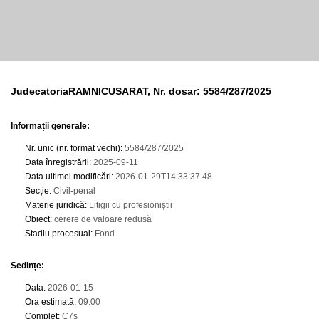
JudecatoriaRAMNICUSARAT, Nr. dosar: 5584/287/2025
Informații generale:
Nr. unic (nr. format vechi)
:
5584/287/2025
Data înregistrării
:
2025-09-11
Data ultimei modificări
:
2026-01-29T14:33:37.48
Secție
:
Civil-penal
Materie juridică
:
Litigii cu profesioniştii
Obiect
:
cerere de valoare redusă
Stadiu procesual
:
Fond
Sedințe
:
Data
:
2026-01-15
Ora estimată
:
09:00
Complet
:
C7s