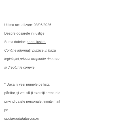
Ultima actualizare: 08/06/2026
Despre dosarele în justiție
Sursa datelor:
portal.just.ro
Conține informații publice în baza
legislației privind drepturile de autor
și drepturile conexe
* Dacă îți vezi numele pe lista
părților, și vrei să-ți exerciți drepturile
privind datele personale, trimite mail
pe
dpo[arond]datascop.ro