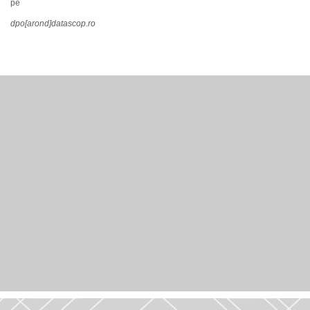
pe
dpo[arond]datascop.ro