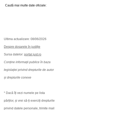
Caută mai multe date oficiale:
Ultima actualizare: 08/06/2026
Despre dosarele în justiție
Sursa datelor:
portal.just.ro
Conține informații publice în baza
legislației privind drepturile de autor
și drepturile conexe
* Dacă îți vezi numele pe lista
părților, și vrei să-ți exerciți drepturile
privind datele personale, trimite mail