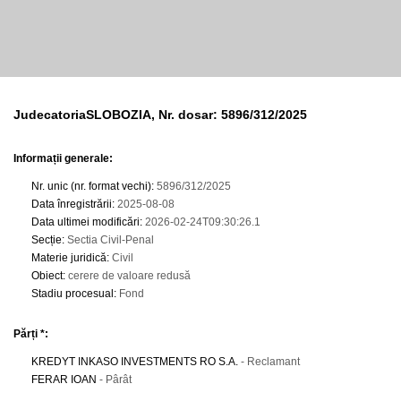
JudecatoriaSLOBOZIA, Nr. dosar: 5896/312/2025
Informații generale:
Nr. unic (nr. format vechi)
:
5896/312/2025
Data înregistrării
:
2025-08-08
Data ultimei modificări
:
2026-02-24T09:30:26.1
Secție
:
Sectia Civil-Penal
Materie juridică
:
Civil
Obiect
:
cerere de valoare redusă
Stadiu procesual
:
Fond
Părți *:
KREDYT INKASO INVESTMENTS RO S.A.
- Reclamant
FERAR IOAN
- Pârât