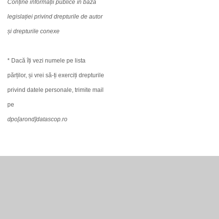
Conține informații publice în baza
legislației privind drepturile de autor
și drepturile conexe
* Dacă îți vezi numele pe lista
părților, și vrei să-ți exerciți drepturile
privind datele personale, trimite mail
pe
dpo[arond]datascop.ro