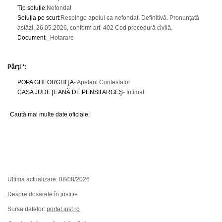
Tip soluție
:
Nefondat
Soluția pe scurt
:
Respinge apelul ca nefondat. Definitivă. Pronunţată
astăzi, 26.05.2026, conform art. 402 Cod procedură civilă.
Document
:
_Hotarare
Părți *:
POPA GHEORGHIŢA
- Apelant Contestator
CASA JUDEŢEANĂ DE PENSII ARGEŞ
- Intimat
Caută mai multe date oficiale:
Ultima actualizare: 08/08/2026
Despre dosarele în justiție
Sursa datelor:
portal.just.ro