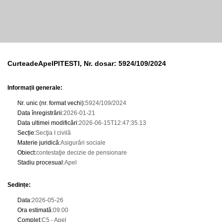
CurteadeApelPITESTI, Nr. dosar: 5924/109/2024
Informații generale:
Nr. unic (nr. format vechi)
:
5924/109/2024
Data înregistrării
:
2026-01-21
Data ultimei modificări
:
2026-06-15T12:47:35.13
Secție
:
Secţia I civilă
Materie juridică
:
Asigurări sociale
Obiect
:
contestaţie decizie de pensionare
Stadiu procesual
:
Apel
Sedințe
:
Data
:
2026-05-26
Ora estimată
:
09:00
Complet
:
C5 - Apel