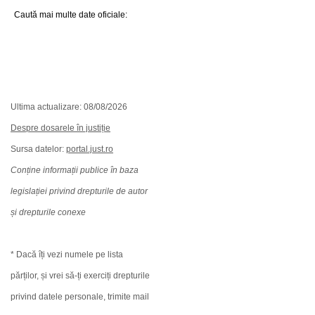
Caută mai multe date oficiale:
Ultima actualizare: 08/08/2026
Despre dosarele în justiție
Sursa datelor:
portal.just.ro
Conține informații publice în baza
legislației privind drepturile de autor
și drepturile conexe
* Dacă îți vezi numele pe lista
părților, și vrei să-ți exerciți drepturile
privind datele personale, trimite mail