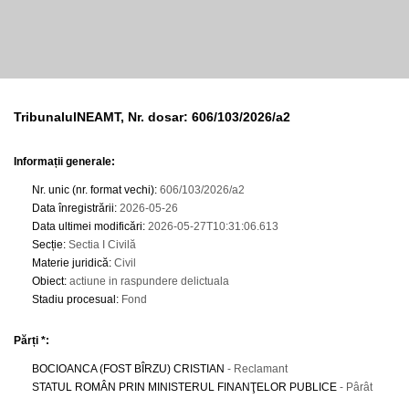
TribunalulNEAMT, Nr. dosar: 606/103/2026/a2
Informații generale:
Nr. unic (nr. format vechi)
:
606/103/2026/a2
Data înregistrării
:
2026-05-26
Data ultimei modificări
:
2026-05-27T10:31:06.613
Secție
:
Sectia I Civilă
Materie juridică
:
Civil
Obiect
:
actiune in raspundere delictuala
Stadiu procesual
:
Fond
Părți *:
BOCIOANCA (FOST BÎRZU) CRISTIAN
- Reclamant
STATUL ROMÂN PRIN MINISTERUL FINANŢELOR PUBLICE
- Pârât