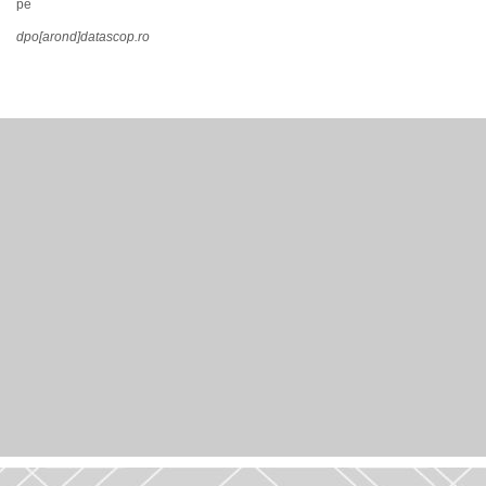
pe
dpo[arond]datascop.ro