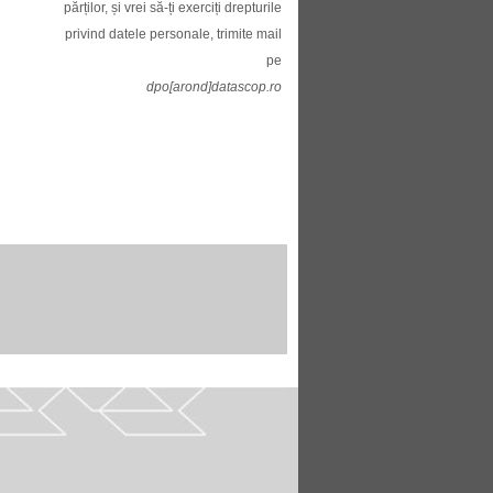
părților, și vrei să-ți exerciți drepturile
privind datele personale, trimite mail
pe
dpo[arond]datascop.ro