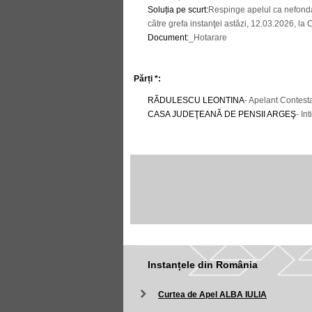
Soluția pe scurt
:
Respinge apelul ca nefondat.
către grefa instanţei astăzi, 12.03.2026, la C
Document
:
_Hotarare
Părți *:
RĂDULESCU LEONTINA
- Apelant Contest
CASA JUDEŢEANĂ DE PENSII ARGEŞ
- In
Instanțele din România
Curtea de Apel ALBA IULIA