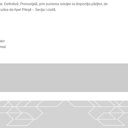
 Definitivă. Pronunţată, prin punerea soluţiei la dispoziţia părţilor, de
urtea de Apel Piteşti – Secţia I civilă.
ator
timat