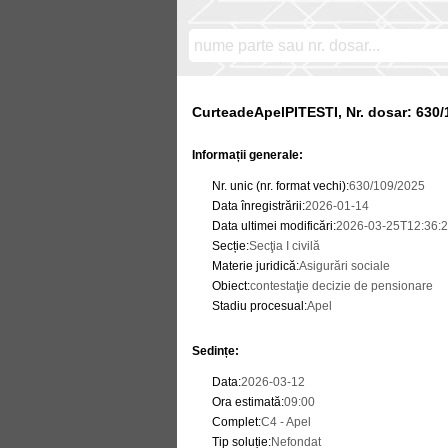
CurteadeApelPITESTI, Nr. dosar: 630/
Informații generale:
Nr. unic (nr. format vechi)
:
630/109/2025
Data înregistrării
:
2026-01-14
Data ultimei modificări
:
2026-03-25T12:36:2
Secție
:
Secţia I civilă
Materie juridică
:
Asigurări sociale
Obiect
:
contestaţie decizie de pensionare
Stadiu procesual
:
Apel
Sedințe
:
Data
:
2026-03-12
Ora estimată
:
09:00
Complet
:
C4 - Apel
Tip soluție
:
Nefondat