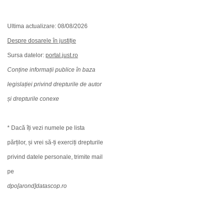
Ultima actualizare: 08/08/2026
Despre dosarele în justiție
Sursa datelor:
portal.just.ro
Conține informații publice în baza
legislației privind drepturile de autor
și drepturile conexe
* Dacă îți vezi numele pe lista
părților, și vrei să-ți exerciți drepturile
privind datele personale, trimite mail
pe
dpo[arond]datascop.ro