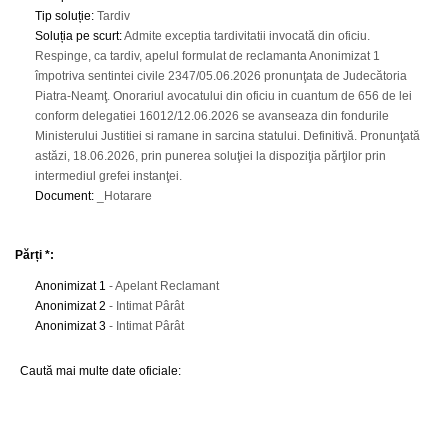
Tip soluție
:
Tardiv
Soluția pe scurt
:
Admite exceptia tardivitatii invocată din oficiu.
Respinge, ca tardiv, apelul formulat de reclamanta Anonimizat 1
împotriva sentintei civile 2347/05.06.2026 pronunţata de Judecătoria
Piatra-Neamţ. Onorariul avocatului din oficiu in cuantum de 656 de lei
conform delegatiei 16012/12.06.2026 se avanseaza din fondurile
Ministerului Justitiei si ramane in sarcina statului. Definitivă. Pronunţată
astăzi, 18.06.2026, prin punerea soluţiei la dispoziţia părţilor prin
intermediul grefei instanţei.
Document
:
_Hotarare
Părți *:
Anonimizat 1
- Apelant Reclamant
Anonimizat 2
- Intimat Pârât
Anonimizat 3
- Intimat Pârât
Caută mai multe date oficiale: