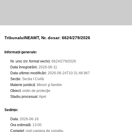
TribunalulNEAMT, Nr. dosar: 6624/279/2026
Informații generale:
Nr. unic (nr. format vechi)
:
6624/279/2026
Data înregistrării
:
2026-06-11
Data ultimei modificări
:
2026-06-24T10:31:48.967
Secție
:
Sectia I Civilă
Materie juridică
:
Minori şi familie
Obiect
:
ordin de protecţie
Stadiu procesual
:
Apel
Sedințe
:
Data
:
2026-06-18
Ora estimată
:
13:00
Complet
:
civil-camera de consiliu