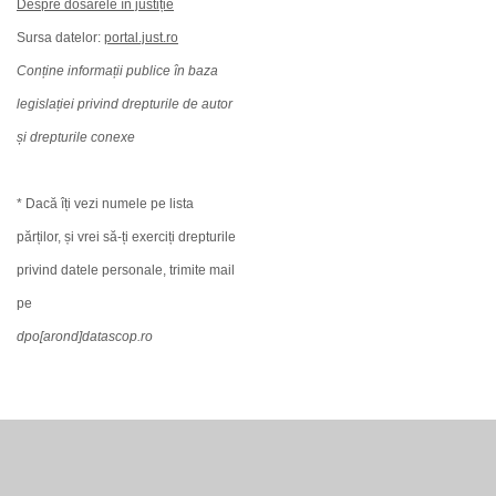
Despre dosarele în justiție
Sursa datelor:
portal.just.ro
Conține informații publice în baza
legislației privind drepturile de autor
și drepturile conexe
* Dacă îți vezi numele pe lista
părților, și vrei să-ți exerciți drepturile
privind datele personale, trimite mail
pe
dpo[arond]datascop.ro