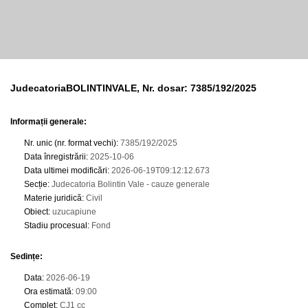
JudecatoriaBOLINTINVALE, Nr. dosar: 7385/192/2025
Informații generale:
Nr. unic (nr. format vechi)
:
7385/192/2025
Data înregistrării
:
2025-10-06
Data ultimei modificări
:
2026-06-19T09:12:12.673
Secție
:
Judecatoria Bolintin Vale - cauze generale
Materie juridică
:
Civil
Obiect
:
uzucapiune
Stadiu procesual
:
Fond
Sedințe
:
Data
:
2026-06-19
Ora estimată
:
09:00
Complet
:
CJ1 cc