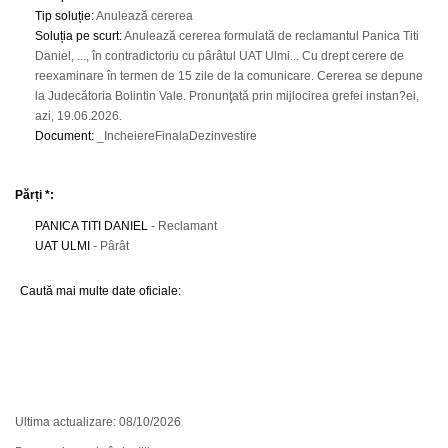
Tip soluție
:
Anulează cererea
Soluția pe scurt
:
Anulează cererea formulată de reclamantul Panica Titi
Daniel, ..., în contradictoriu cu pârâtul UAT Ulmi... Cu drept cerere de
reexaminare în termen de 15 zile de la comunicare. Cererea se depune
la Judecătoria Bolintin Vale. Pronunţată prin mijlocirea grefei instan?ei,
azi, 19.06.2026.
Document
:
_IncheiereFinalaDezinvestire
Părți *:
PANICA TITI DANIEL
- Reclamant
UAT ULMI
- Pârât
Caută mai multe date oficiale:
Ultima actualizare: 08/10/2026