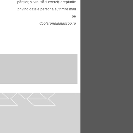
părților, și vrei să-ți exerciți drepturile
privind datele personale, trimite mail
pe
dpo[arond]datascop.ro