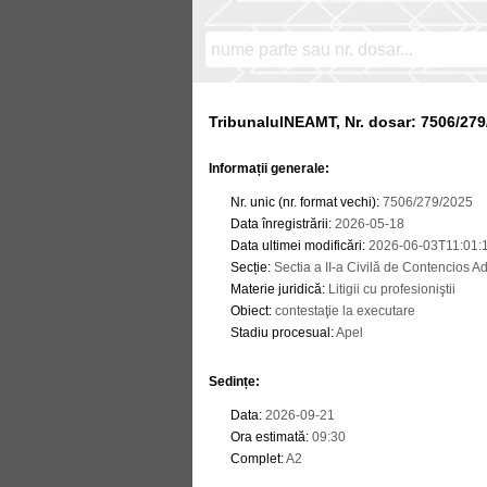
TribunalulNEAMT, Nr. dosar: 7506/279
Informații generale:
Nr. unic (nr. format vechi)
:
7506/279/2025
Data înregistrării
:
2026-05-18
Data ultimei modificări
:
2026-06-03T11:01:
Secție
:
Sectia a II-a Civilă de Contencios Adm
Materie juridică
:
Litigii cu profesioniştii
Obiect
:
contestaţie la executare
Stadiu procesual
:
Apel
Sedințe
:
Data
:
2026-09-21
Ora estimată
:
09:30
Complet
:
A2