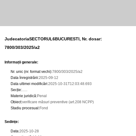
JudecatoriaSECTORUL6BUCURESTI, Nr. dosar:
7800/303/2025/a2
Informații generale:
Nr. unic (nr. format vechi)
:
7800/303/2025/a2
Data înregistrării
:
2025-09-12
Data ultimei modificări
:
2025-10-31T12:03:48.693
Secție
:
......
Materie juridică
:
Penal
Obiect
:
verificare măsuri preventive (art.208 NCPP)
Stadiu procesual
:
Fond
Sedințe
:
Data
:
2025-10-28