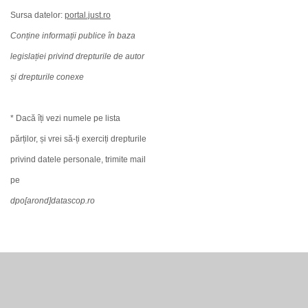
Sursa datelor:
portal.just.ro
Conține informații publice în baza
legislației privind drepturile de autor
și drepturile conexe
* Dacă îți vezi numele pe lista
părților, și vrei să-ți exerciți drepturile
privind datele personale, trimite mail
pe
dpo[arond]datascop.ro