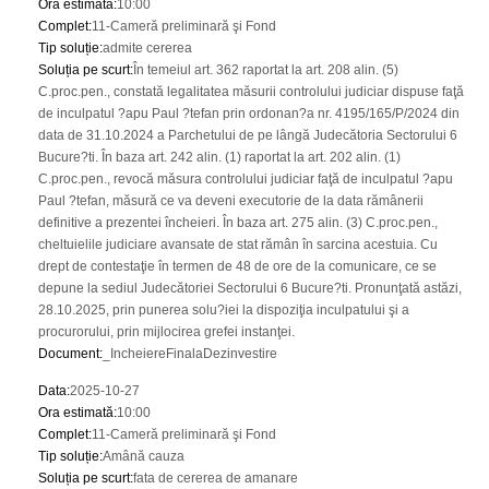
Ora estimată
:
10:00
Complet
:
11-Cameră preliminară şi Fond
Tip soluție
:
admite cererea
Soluția pe scurt
:
În temeiul art. 362 raportat la art. 208 alin. (5)
C.proc.pen., constată legalitatea măsurii controlului judiciar dispuse faţă
de inculpatul ?apu Paul ?tefan prin ordonan?a nr. 4195/165/P/2024 din
data de 31.10.2024 a Parchetului de pe lângă Judecătoria Sectorului 6
Bucure?ti. În baza art. 242 alin. (1) raportat la art. 202 alin. (1)
C.proc.pen., revocă măsura controlului judiciar faţă de inculpatul ?apu
Paul ?tefan, măsură ce va deveni executorie de la data rămânerii
definitive a prezentei încheieri. În baza art. 275 alin. (3) C.proc.pen.,
cheltuielile judiciare avansate de stat rămân în sarcina acestuia. Cu
drept de contestaţie în termen de 48 de ore de la comunicare, ce se
depune la sediul Judecătoriei Sectorului 6 Bucure?ti. Pronunţată astăzi,
28.10.2025, prin punerea solu?iei la dispoziţia inculpatului şi a
procurorului, prin mijlocirea grefei instanţei.
Document
:
_IncheiereFinalaDezinvestire
Data
:
2025-10-27
Ora estimată
:
10:00
Complet
:
11-Cameră preliminară şi Fond
Tip soluție
:
Amână cauza
Soluția pe scurt
:
fata de cererea de amanare