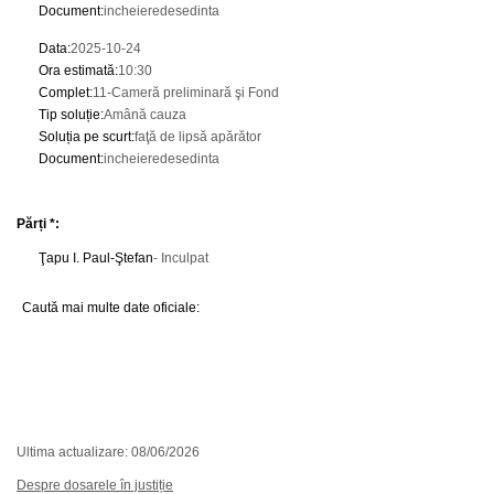
Document
:
incheieredesedinta
Data
:
2025-10-24
Ora estimată
:
10:30
Complet
:
11-Cameră preliminară şi Fond
Tip soluție
:
Amână cauza
Soluția pe scurt
:
faţă de lipsă apărător
Document
:
incheieredesedinta
Părți *:
Ţapu I. Paul-Ştefan
- Inculpat
Caută mai multe date oficiale:
Ultima actualizare: 08/06/2026
Despre dosarele în justiție