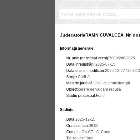
JudecatoriaRAMNICUVALCEA, Nr. dos
Informații generale:
Nr. unic (nr. format vechi)
:
7809/288/2025
Data înregistrării
:
2025-07-15
Data ultimei modificări
:
2025-12-27T16:32:3
Secție
:
CIVILA
Materie juridică
:
Litigii cu profesioniştii
Obiect
:
cerere de valoare redusă
Stadiu procesual
:
Fond
Sedințe
:
Data
:
2025-12-15
Ora estimată
:
09:00
Complet
:
Civ C7 - C. Cons.
Tip soluție
:
Fond