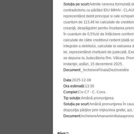
Soluția pe scurt
:
Admite cererea formulat
contradictoriu cu pârâtul IDU MIHAI - CLAUD
reprezentând debit principal si rate echipame
cuantum de 113,48 lei calculate de creditoru
creanţă, despăgubiri pentru încetarea premat
în cuantum de 0,5%/zi de întârziere conform 
calculate de către creditorul cedent (dată sc
integrale a debitului, calculate la valoarea
lei, reprezentând cheltuieli de judecată. E
se depune la Judecătoria Rm. Vâlcea. Pronunţ
instanţei, astăzi, 15 decembrie 2025.
Document
:
_IncheiereFinalaDezinvestire
Data
:
2025-12-08
Ora estimată
:
13:30
Complet
:
Civ C7 - C. Cons.
Tip soluție
:
Amână pronunţarea
Soluția pe scurt
:
Amână pronunţarea în cauză
dispoziţia părţilor prin mijlocirea grefei, azi
Document
:
incheiereAmanareinitialaapronun
Părți *: