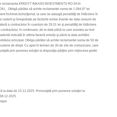
ă de reclamanta KREDYT INKASO INVESTMENTS RO SA în
IU, . Obligă pârâtul să achite reclamantei suma de 1.094,97 lei
nt închiriat /achiziţionat, la care se adaugă penalităţi de întârziere în
l cedent şi înregistrate pe facturile emise înainte de data cesiunii de
ură a contractului în cuantum de 29,31 lei şi penalităţi de întârziere
contractului, în continuare, de la data până la care acestea au fost
adentă indicată în ultima factură emisă) şi până la data achitării
 debitului principal. Obliga pârâtul să achite reclamantei suma de 50 de
xecutorie de drept. Cu apel în termen de 30 de zile de comunicare, care
ată prin punerea soluţiei la dispoziţia părţilor prin mijlocirea grefei
 la data de 15.12.2025. Pronunţată prin punerea soluţiei la
, 08.12.2025.
tarii