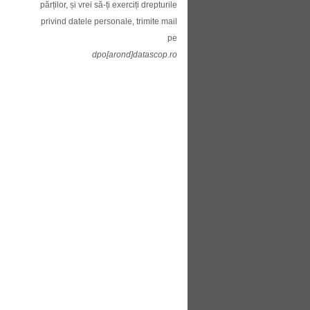
părților, și vrei să-ți exerciți drepturile
privind datele personale, trimite mail
pe
dpo[arond]datascop.ro