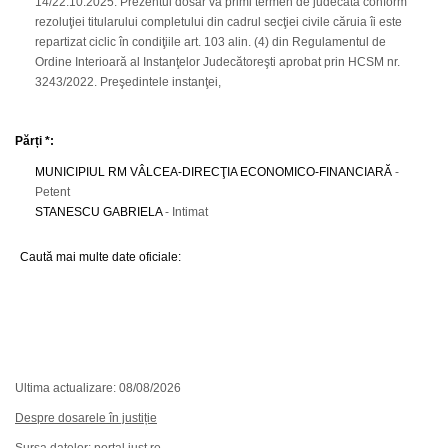
14/22.10.2025. Prezentul dosar va primi termen de judecată conform
rezoluţiei titularului completului din cadrul secţiei civile căruia îi este
repartizat ciclic în condiţiile art. 103 alin. (4) din Regulamentul de
Ordine Interioară al Instanţelor Judecătoreşti aprobat prin HCSM nr.
3243/2022. Preşedintele instanţei,
Părți *:
MUNICIPIUL RM VÂLCEA-DIRECŢIA ECONOMICO-FINANCIARĂ
-
Petent
STANESCU GABRIELA
- Intimat
Caută mai multe date oficiale:
Ultima actualizare: 08/08/2026
Despre dosarele în justiție