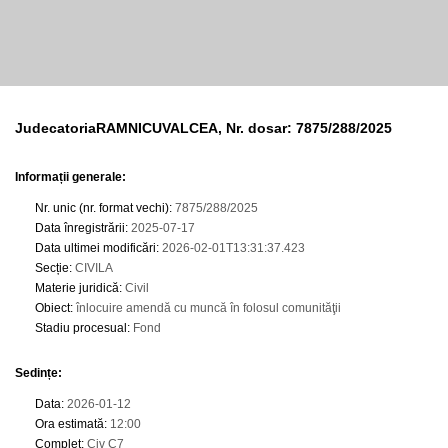
JudecatoriaRAMNICUVALCEA, Nr. dosar: 7875/288/2025
Informații generale:
Nr. unic (nr. format vechi)
:
7875/288/2025
Data înregistrării
:
2025-07-17
Data ultimei modificări
:
2026-02-01T13:31:37.423
Secție
:
CIVILA
Materie juridică
:
Civil
Obiect
:
înlocuire amendă cu muncă în folosul comunităţii
Stadiu procesual
:
Fond
Sedințe
:
Data
:
2026-01-12
Ora estimată
:
12:00
Complet
:
Civ C7