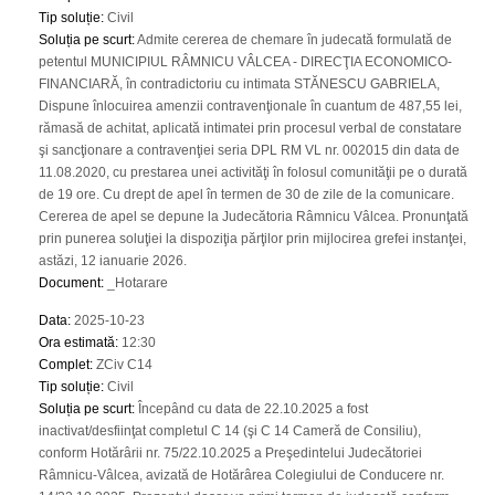
Tip soluție
:
Civil
Soluția pe scurt
:
Admite cererea de chemare în judecată formulată de
petentul MUNICIPIUL RÂMNICU VÂLCEA - DIRECŢIA ECONOMICO-
FINANCIARĂ, în contradictoriu cu intimata STĂNESCU GABRIELA,
Dispune înlocuirea amenzii contravenţionale în cuantum de 487,55 lei,
rămasă de achitat, aplicată intimatei prin procesul verbal de constatare
şi sancţionare a contravenţiei seria DPL RM VL nr. 002015 din data de
11.08.2020, cu prestarea unei activităţi în folosul comunităţii pe o durată
de 19 ore. Cu drept de apel în termen de 30 de zile de la comunicare.
Cererea de apel se depune la Judecătoria Râmnicu Vâlcea. Pronunţată
prin punerea soluţiei la dispoziţia părţilor prin mijlocirea grefei instanţei,
astăzi, 12 ianuarie 2026.
Document
:
_Hotarare
Data
:
2025-10-23
Ora estimată
:
12:30
Complet
:
ZCiv C14
Tip soluție
:
Civil
Soluția pe scurt
:
Începând cu data de 22.10.2025 a fost
inactivat/desfiinţat completul C 14 (şi C 14 Cameră de Consiliu),
conform Hotărârii nr. 75/22.10.2025 a Preşedintelui Judecătoriei
Râmnicu-Vâlcea, avizată de Hotărârea Colegiului de Conducere nr.