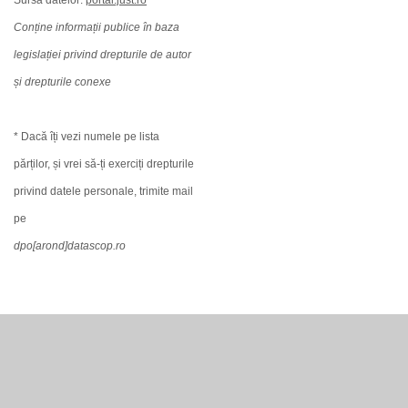
Sursa datelor:
portal.just.ro
Conține informații publice în baza
legislației privind drepturile de autor
și drepturile conexe
* Dacă îți vezi numele pe lista
părților, și vrei să-ți exerciți drepturile
privind datele personale, trimite mail
pe
dpo[arond]datascop.ro