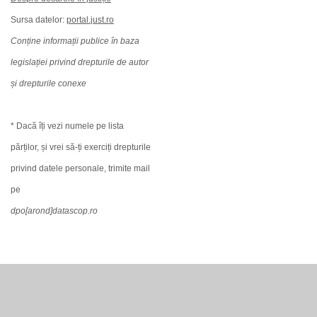
Sursa datelor:
portal.just.ro
Conține informații publice în baza
legislației privind drepturile de autor
și drepturile conexe
* Dacă îți vezi numele pe lista
părților, și vrei să-ți exerciți drepturile
privind datele personale, trimite mail
pe
dpo[arond]datascop.ro