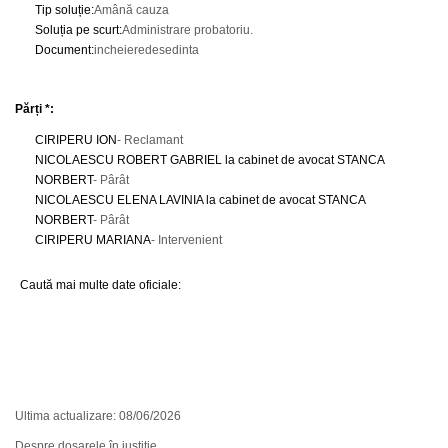
Tip soluție
:
Amână cauza
Soluția pe scurt
:
Administrare probatoriu.
Document
:
incheieredesedinta
Părți *:
CIRIPERU ION
- Reclamant
NICOLAESCU ROBERT GABRIEL la cabinet de avocat STANCA
NORBERT
- Pârât
NICOLAESCU ELENA LAVINIA la cabinet de avocat STANCA
NORBERT
- Pârât
CIRIPERU MARIANA
- Intervenient
Caută mai multe date oficiale:
Ultima actualizare: 08/06/2026
Despre dosarele în justiție