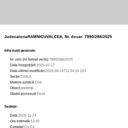
JudecatoriaRAMNICUVALCEA, Nr. dosar: 7990/288/2025
Informații generale:
Nr. unic (nr. format vechi)
:
7990/288/2025
Data înregistrării
:
2025-07-17
Data ultimei modificări
:
2026-06-24T11:04:24.103
Secție
:
CIVILA
Materie juridică
:
Civil
Obiect
:
pretenţii
Stadiu procesual
:
Fond
Sedințe
:
Data
:
2026-11-24
Ora estimată
:
13:30
Complet
:
Civ C4