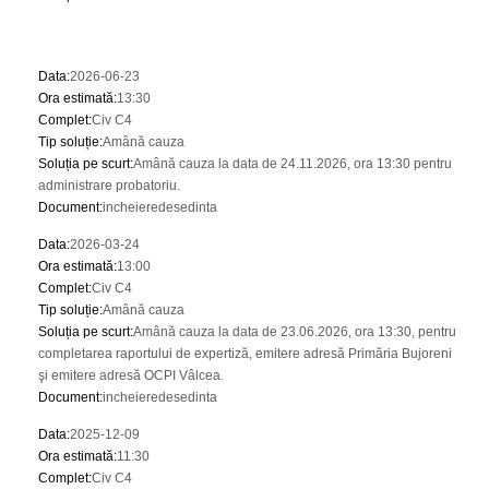
Data
:
2026-06-23
Ora estimată
:
13:30
Complet
:
Civ C4
Tip soluție
:
Amână cauza
Soluția pe scurt
:
Amână cauza la data de 24.11.2026, ora 13:30 pentru
administrare probatoriu.
Document
:
incheieredesedinta
Data
:
2026-03-24
Ora estimată
:
13:00
Complet
:
Civ C4
Tip soluție
:
Amână cauza
Soluția pe scurt
:
Amână cauza la data de 23.06.2026, ora 13:30, pentru
completarea raportului de expertiză, emitere adresă Primăria Bujoreni
şi emitere adresă OCPI Vâlcea.
Document
:
incheieredesedinta
Data
:
2025-12-09
Ora estimată
:
11:30
Complet
:
Civ C4