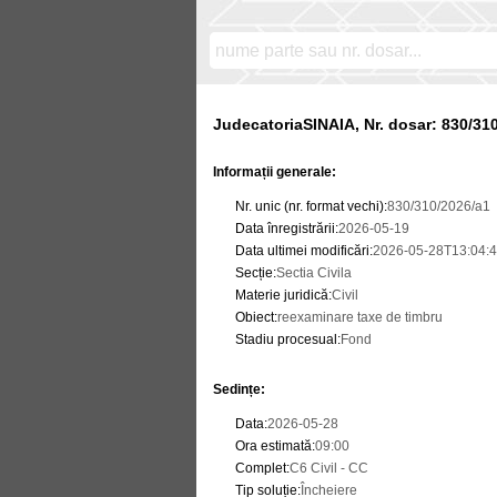
JudecatoriaSINAIA, Nr. dosar: 830/31
Informații generale:
Nr. unic (nr. format vechi)
:
830/310/2026/a1
Data înregistrării
:
2026-05-19
Data ultimei modificări
:
2026-05-28T13:04:4
Secție
:
Sectia Civila
Materie juridică
:
Civil
Obiect
:
reexaminare taxe de timbru
Stadiu procesual
:
Fond
Sedințe
:
Data
:
2026-05-28
Ora estimată
:
09:00
Complet
:
C6 Civil - CC
Tip soluție
:
Încheiere