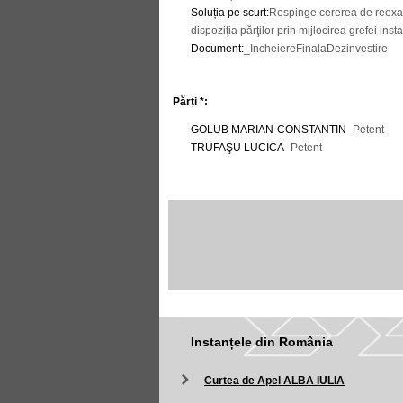
Soluția pe scurt
:
Respinge cererea de reexami
dispoziţia părţilor prin mijlocirea grefei ins
Document
:
_IncheiereFinalaDezinvestire
Părți *:
GOLUB MARIAN-CONSTANTIN
- Petent
TRUFAŞU LUCICA
- Petent
Instanțele din România
Curtea de Apel ALBA IULIA