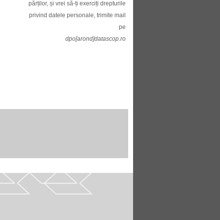
părților, și vrei să-ți exerciți drepturile
privind datele personale, trimite mail
pe
dpo[arond]datascop.ro