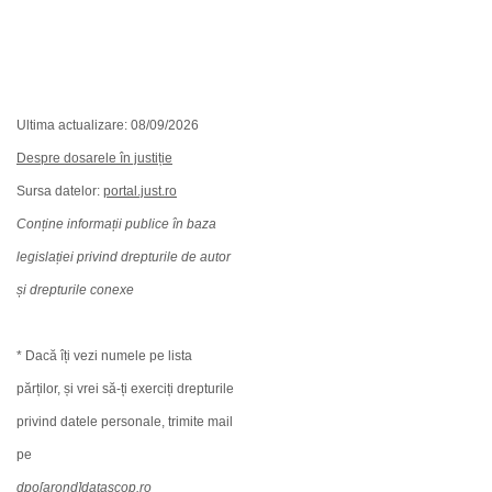
Ultima actualizare: 08/09/2026
Despre dosarele în justiție
Sursa datelor:
portal.just.ro
Conține informații publice în baza
legislației privind drepturile de autor
și drepturile conexe
* Dacă îți vezi numele pe lista
părților, și vrei să-ți exerciți drepturile
privind datele personale, trimite mail
pe
dpo[arond]datascop.ro