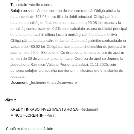
Tip soluție
:
Admite cererea
Soluția pe scurt
:
Admite cererea de valoare redusă. Obligă pârâta la
plata sumei de 497.03 lei cu titlu de debit principal. Obligă pârâta la
plata de penalităţi de întârziere contractuale de 55.08 lei respectiv la
penalităţi contractuale de 0.5% pe zi calculate asupra debitului principal
de la data indicată în ultima factură emisă şi până la plata efectivă.
Obligă pârâta la plata către reclamantă a despăgubirilor contractuale în
valoare de 480.02 lei. Obligă pârâtul la plata cheltuielilor de judecată în
cuantum de 50 lei. Executorie. Cu drept de a formula cerere de apel în
termen de 30 de zile de la comunicare. Cererea de apel se depune la
Judecătoria Râmnicu-Vâlcea. Pronunţată astăzi, 21.11.2025, prin
punerea soluţiei la dispoziţia părţilor prin mijlocirea grefei instanţei de
judecată.
Document
:
_IncheiereFinalaDezinvestire
Părți *:
KREDYT INKASO INVESTMENTS RO SA
- Reclamant
MINCU FLORENTIN
- Pârât
Caută mai multe date oficiale: