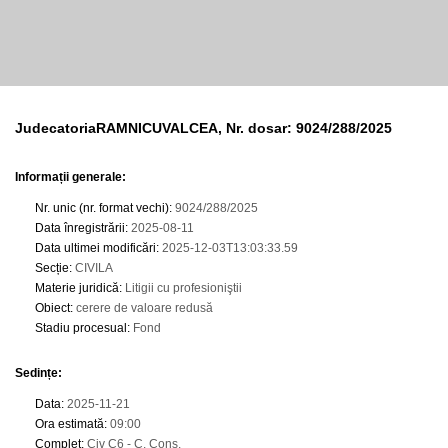
JudecatoriaRAMNICUVALCEA, Nr. dosar: 9024/288/2025
Informații generale:
Nr. unic (nr. format vechi)
:
9024/288/2025
Data înregistrării
:
2025-08-11
Data ultimei modificări
:
2025-12-03T13:03:33.59
Secție
:
CIVILA
Materie juridică
:
Litigii cu profesioniştii
Obiect
:
cerere de valoare redusă
Stadiu procesual
:
Fond
Sedințe
:
Data
:
2025-11-21
Ora estimată
:
09:00
Complet
:
Civ C6 - C. Cons.