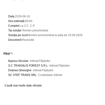
Data
:
2026-06-16
Ora estimată
:
09:00
Complet
:
c.p.2 C. C.P.
Tip soluție
:
Termen preschimbat
Soluția pe scurt
:
termen preschimbat la data de 10.09.2026
Document
:
Rezolutie
Părți *:
Ilişescu Nicolae
- Intimat Făptuitor
S.C TRANSILIS FOREST S.R.L
- Intimat Făptuitor
Dobrea Gheorghe
- Intimat Făptuitor
SC STEF TRANS SRL
- Contestator Intimat
Caută mai multe date oficiale: