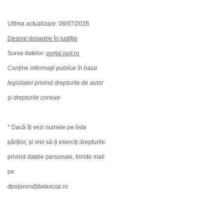
Ultima actualizare: 08/07/2026
Despre dosarele în justiție
Sursa datelor:
portal.just.ro
Conține informații publice în baza
legislației privind drepturile de autor
și drepturile conexe
* Dacă îți vezi numele pe lista
părților, și vrei să-ți exerciți drepturile
privind datele personale, trimite mail
pe
dpo[arond]datascop.ro