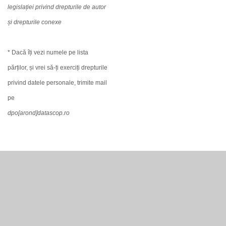
legislației privind drepturile de autor
și drepturile conexe
* Dacă îți vezi numele pe lista
părților, și vrei să-ți exerciți drepturile
privind datele personale, trimite mail
pe
dpo[arond]datascop.ro