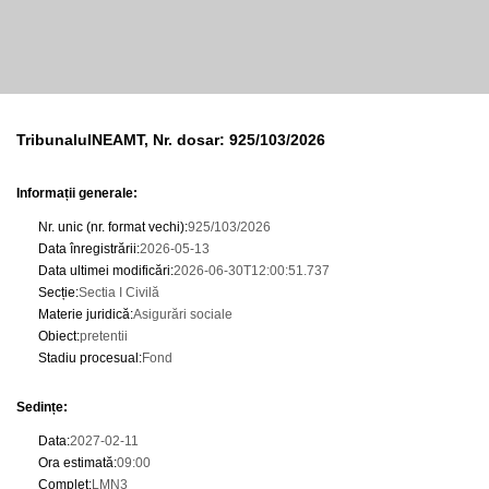
TribunalulNEAMT, Nr. dosar: 925/103/2026
Informații generale:
Nr. unic (nr. format vechi)
:
925/103/2026
Data înregistrării
:
2026-05-13
Data ultimei modificări
:
2026-06-30T12:00:51.737
Secție
:
Sectia I Civilă
Materie juridică
:
Asigurări sociale
Obiect
:
pretentii
Stadiu procesual
:
Fond
Sedințe
:
Data
:
2027-02-11
Ora estimată
:
09:00
Complet
:
LMN3