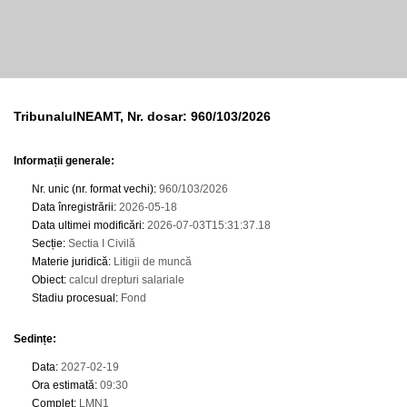
TribunalulNEAMT, Nr. dosar: 960/103/2026
Informații generale:
Nr. unic (nr. format vechi)
:
960/103/2026
Data înregistrării
:
2026-05-18
Data ultimei modificări
:
2026-07-03T15:31:37.18
Secție
:
Sectia I Civilă
Materie juridică
:
Litigii de muncă
Obiect
:
calcul drepturi salariale
Stadiu procesual
:
Fond
Sedințe
:
Data
:
2027-02-19
Ora estimată
:
09:30
Complet
:
LMN1