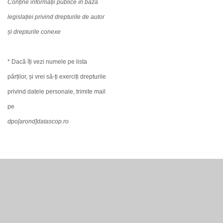
Conține informații publice în baza
legislației privind drepturile de autor
și drepturile conexe
* Dacă îți vezi numele pe lista
părților, și vrei să-ți exerciți drepturile
privind datele personale, trimite mail
pe
dpo[arond]datascop.ro