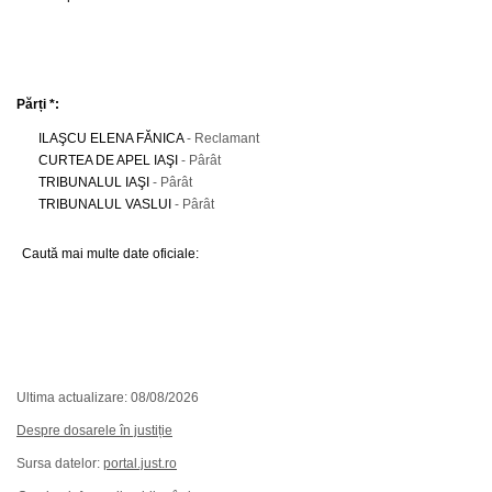
Părți *:
ILAŞCU ELENA FĂNICA
- Reclamant
CURTEA DE APEL IAŞI
- Pârât
TRIBUNALUL IAŞI
- Pârât
TRIBUNALUL VASLUI
- Pârât
Caută mai multe date oficiale:
Ultima actualizare: 08/08/2026
Despre dosarele în justiție
Sursa datelor:
portal.just.ro