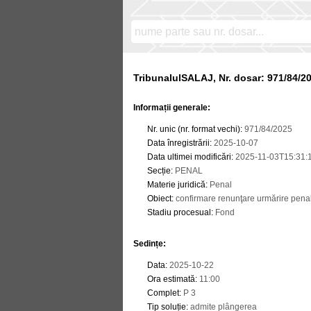
TribunalulSALAJ, Nr. dosar: 971/84/2
Informații generale:
Nr. unic (nr. format vechi)
:
971/84/2025
Data înregistrării
:
2025-10-07
Data ultimei modificări
:
2025-11-03T15:31:
Secție
:
PENAL
Materie juridică
:
Penal
Obiect
:
confirmare renunţare urmărire penal
Stadiu procesual
:
Fond
Sedințe
:
Data
:
2025-10-22
Ora estimată
:
11:00
Complet
:
P 3
Tip soluție
:
admite plângerea