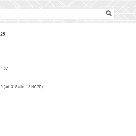
025
14.67
ă (art. 318 alin. 12 NCPP)