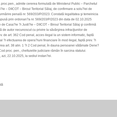
C.proc.pen., admite cererea formulată de Ministerul Public – Parchetul
?ie – DIICOT – Biroul Teritorial Sălaj, de confirmare a solu?iei de
urmărire penală nr. 569/203/P/2023. Constată legalitatea şi temeinicia
ispusă prin ordonan?a nr. 569/203/P/2023 din data de 02.10.2025
de Casa?ie ?i Justi?ie – DIICOT – Biroul Teritorial Sălaj şi confirmă
 de autor necunoscut cu privire la săvârşirea infracţiunilor de
ev. de art. 362 Cod penal, acces ilegal la un sistem informatic, faptă
nal ?i efectuarea de opera?iuni financiare în mod ilegal, faptă prev. ?i
carea art. 38 alin. 1 ?i 2 Cod penal, în dauna persoanei vătămate Dene?
Cod proc. pen., cheltuielile judiciare rămân în sarcina statului.
 azi, 22.10.2025, la sediul instan?ei.
ată