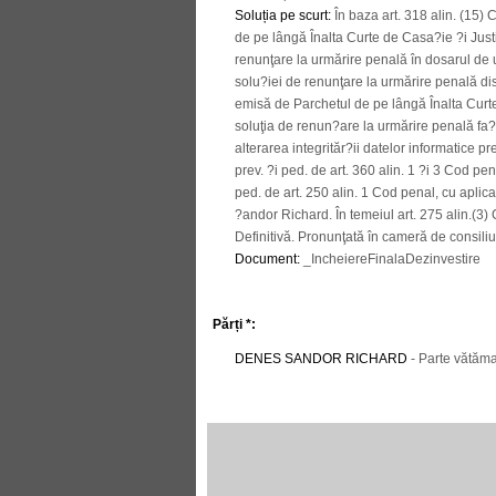
Soluția pe scurt
:
În baza art. 318 alin. (15) 
de pe lângă Înalta Curte de Casa?ie ?i Justi
renunţare la urmărire penală în dosarul de 
solu?iei de renunţare la urmărire penală d
emisă de Parchetul de pe lângă Înalta Curte 
soluţia de renun?are la urmărire penală fa?ă
alterarea integrităr?ii datelor informatice pr
prev. ?i ped. de art. 360 alin. 1 ?i 3 Cod pe
ped. de art. 250 alin. 1 Cod penal, cu apli
?andor Richard. În temeiul art. 275 alin.(3) 
Definitivă. Pronunţată în cameră de consiliu,
Document
:
_IncheiereFinalaDezinvestire
Părți *:
DENES SANDOR RICHARD
- Parte vătăm