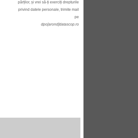
părților, și vrei să-ți exerciți drepturile
privind datele personale, trimite mail
pe
dpo[arond]datascop.ro